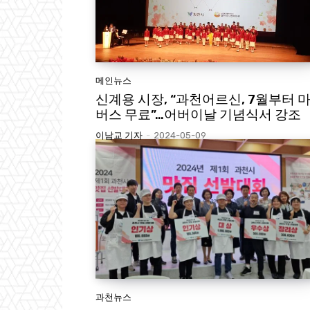
메인뉴스
신계용 시장, “과천어르신, 7월부터 
버스 무료”…어버이날 기념식서 강조
이남교 기자
-
2024-05-09
과천뉴스