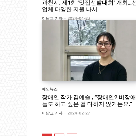
과천시, 제1회 ‘맛집선발대회’ 개최…
업체 다양한 지원 나서
이남교 기자
-
2024-04-23
메인뉴스
장애인 작가 김예슬 , “장애인? 비장
들도 하고 싶은 걸 다하지 않거든요.”
이남교 기자
-
2024-02-27