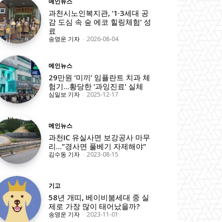
메인뉴스
과천시노인복지관, ‘1·3세대 공
감 도심 속 숲 에코 힐링체험’ 성
료
송영운 기자
-
2026-08-04
메인뉴스
29만원 ‘미끼’ 임플란트 치과 체
험기…황당한 ‘과잉진료’ 실체
심일보 기자
-
2025-12-17
메인뉴스
과천IC 유실사면 보강공사 마무
리…”경사면 풀베기 자제해야”
김수동 기자
-
2023-08-15
기고
58년 개띠, 베이비붐세대 중 실
제로 가장 많이 태어났을까?
송영운 기자
-
2023-11-01