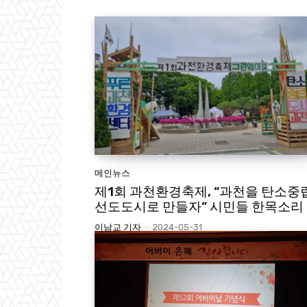
메인뉴스
제1회 과천환경축제, “과천을 탄소중
선도도시로 만들자” 시민들 한목소리
이남교 기자
-
2024-05-31