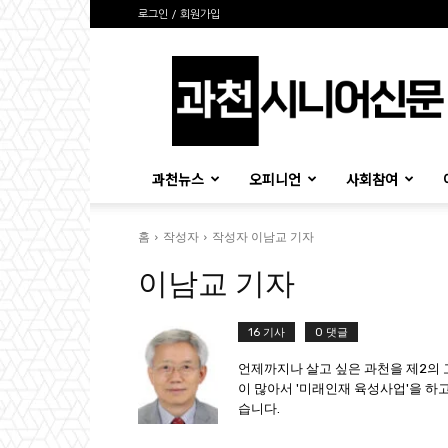
로그인 / 회원가입
과
천
시
니
어
신
과천뉴스
오피니언
사회참여
문
홈
작성자
작성자 이남교 기자
이남교 기자
16 기사
0 댓글
언제까지나 살고 싶은 과천을 제2의
이 많아서 '미래인재 육성사업'을 하
습니다.