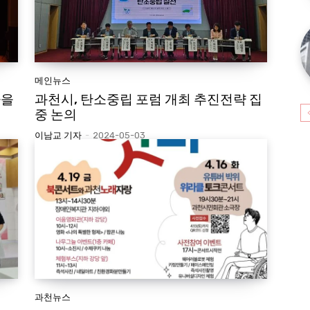
메인뉴스
마을
과천시, 탄소중립 포럼 개최 추진전략 집
중 논의
이남교 기자
-
2024-05-03
과천뉴스