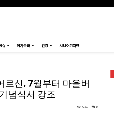
이슈
여가문화
건강
시니어기자단
어르신, 7월부터 마을버
 기념식서 강조
536
0