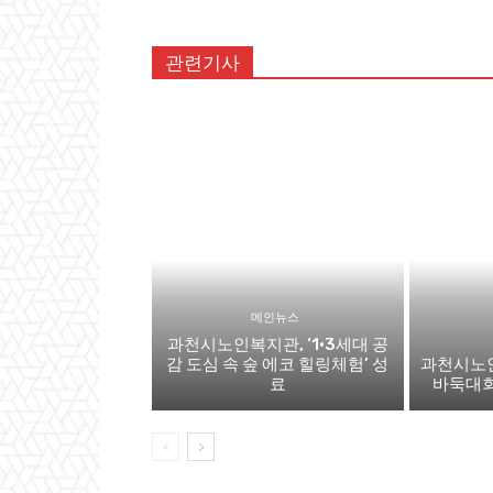
관련기사
메인뉴스
과천시노인복지관, ‘1·3세대 공
감 도심 속 숲 에코 힐링체험’ 성
과천시노인
료
바둑대회,