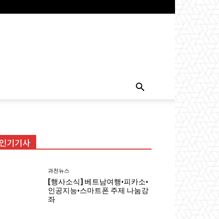
인기기사
과천뉴스
[행사소식] 베트남여행·피카소·
인공지능·스마트폰 주제 나눔강
좌