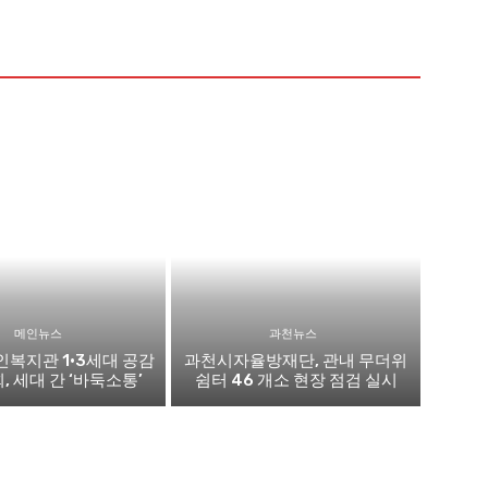
메인뉴스
과천뉴스
복지관 1·3세대 공감
과천시자율방재단, 관내 무더위
 세대 간 ‘바둑소통’
쉼터 46 개소 현장 점검 실시