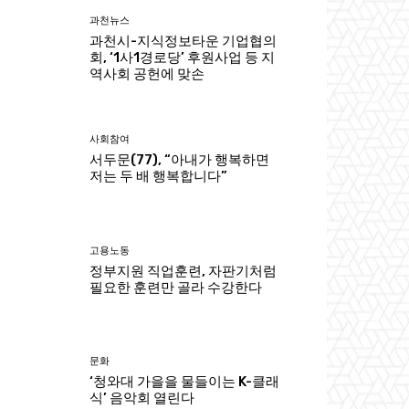
과천뉴스
과천시-지식정보타운 기업협의
회, ‘1사1경로당’ 후원사업 등 지
역사회 공헌에 맞손
사회참여
서두문(77), “아내가 행복하면
저는 두 배 행복합니다”
고용노동
정부지원 직업훈련, 자판기처럼
필요한 훈련만 골라 수강한다
문화
‘청와대 가을을 물들이는 K-클래
식’ 음악회 열린다