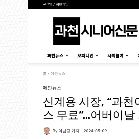
로그인 / 회원가입
과
천
시
니
어
신
과천뉴스
오피니언
사회참여
문
홈
메인뉴스
메인뉴스
신계용 시장, “과천
스 무료”…어버이날
By
이남교 기자
2024-05-09