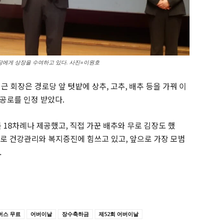
에게 상장을 수여하고 있다. 사진=이원호
회장은 경로당 앞 텃밭에 상추, 고추, 배추 등을 가꿔 이
공로를 인정 받았다.
18차례나 제공했고, 직접 가꾼 배추와 무로 김장도 했
으로 건강관리와 복지증진에 힘쓰고 있고, 앞으로 가장 모범
.
버스 무료
어버이날
장수축하금
제52회 어버이날