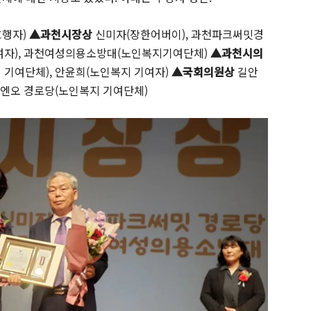
효행자)
▲과천시장상
신미자(장한어버이), 과천파크써밋경
기여자), 과천여성의용소방대(노인복지기여단체)
▲과천시의
 기여단체), 안윤희(노인복지 기여자)
▲국회의원상
길안
비엔오 경로당(노인복지 기여단체)