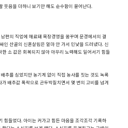
콸 웃음을 더하니 보기만 해도 순수함이 묻어난다
.
 남편의 직업에 매료돼 목장경영을 꿈꾸며 문경에서의 결
싸인 산골의 신혼살림은 얼마 안 가서 민낯을 드러냈다
.
신
락한 소 값은 회복되지 않아 아무리 노력해도 일어서기 힘들
 배추를 심었지만 농기계 없이 직접 농사를 짓는 것도 녹록
사가 배추값 폭락으로 곤두박질치면서 몇 번의 고비를 넘겨
기 힘들었다
.
아이는 커가고 힘든 마음을 조각조각 기록하