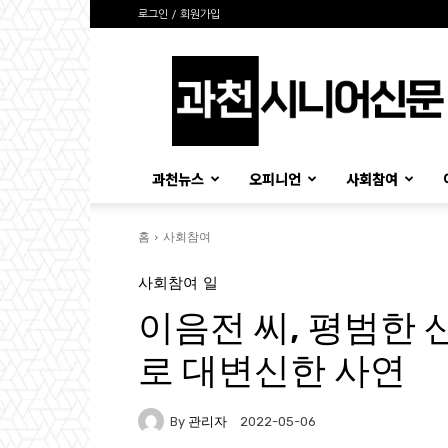
로그인 / 회원가입
과
천
시
니
어
신
과천뉴스
오피니언
사회참여
문
홈
사회참여
사회참여
일
이음전 씨, 평범한 
로 대변신한 사연
By
관리자
2022-05-06