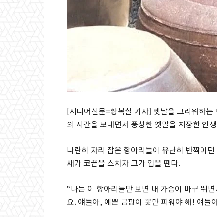
[시니어신문=황복실 기자] 옛날을 그리워하는 
의 시간을 보내면서 풍성한 옛말을 저장한 인
나란히 자리 잡은 항아리들이 유난히 반짝이던
새가 코끝을 스치자 그가 입을 뗀다
.
“
나는 이 항아리들만 보면 내 가슴이 마구 뛰
요
.
얘들아
,
예쁜 곰팡이 꽃만 피워야 해
!
얘들