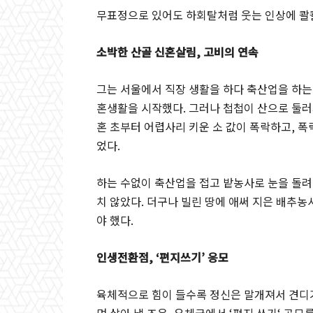
무표정으로 있어도 하회탈처럼 웃는 인상에 콸
소박한 산골 신혼살림
,
고비의 연속
그는 서울에서 직장 생활을 하다 축산업을 하는
혼생활을 시작했다
.
그러나 첩첩이 산으로 둘러
혼 초부터 어렵사리 키운 소 값이 폭락하고
,
폭
었다
.
하는 수없이 축산업을 접고 밭농사로 눈을 돌려
치 않았다
.
더구나 빌린 땅에 애써 지은 배추농
야 했다
.
인생전환점
, ‘
편지쓰기
’
응모
육체적으로 힘이 들수록 정신은 말개져서 견디