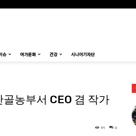
이슈
여가문화
건강
시니어기자단
산골농부서 CEO 겸 작가
91
0