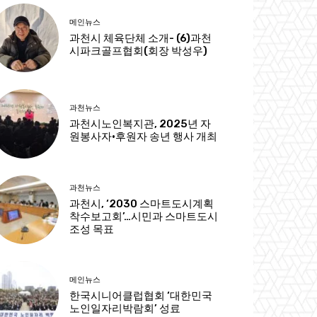
메인뉴스
과천시 체육단체 소개- (6)과천
시파크골프협회(회장 박성우)
과천뉴스
과천시노인복지관, 2025년 자
원봉사자·후원자 송년 행사 개최
과천뉴스
과천시, ‘2030 스마트도시계획
착수보고회’…시민과 스마트도시
조성 목표
메인뉴스
한국시니어클럽협회 ‘대한민국
노인일자리박람회’ 성료