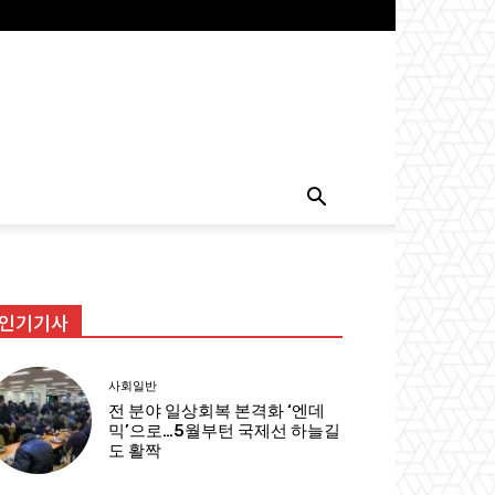
인기기사
사회일반
전 분야 일상회복 본격화 ‘엔데
믹’으로…5월부턴 국제선 하늘길
도 활짝