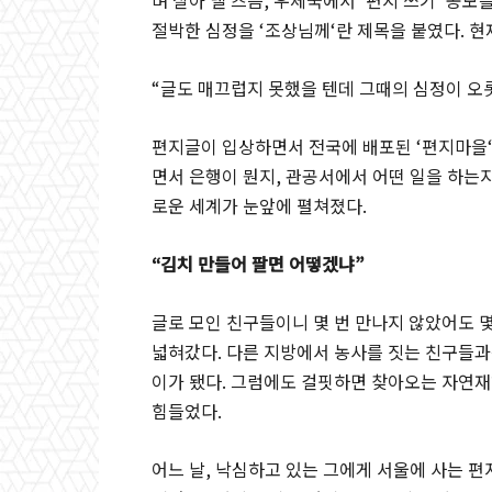
며 살아 낼 즈음
,
우체국에서
‘
편지 쓰기
‘
공모를
절박한 심정을
‘
조상님께
‘
란 제목을 붙였다
.
현
“
글도 매끄럽지 못했을 텐데 그때의 심정이 오
편지글이 입상하면서 전국에 배포된
‘
편지마을
면서 은행이 뭔지
,
관공서에서 어떤 일을 하는지
로운 세계가 눈앞에 펼쳐졌다
.
“
김치 만들어 팔면 어떻겠냐
”
글로 모인 친구들이니 몇 번 만나지 않았어도 몇
넓혀갔다
.
다른 지방에서 농사를 짓는 친구들과
이가 됐다
.
그럼에도 걸핏하면 찾아오는 자연재
힘들었다
.
어느 날
,
낙심하고 있는 그에게 서울에 사는 