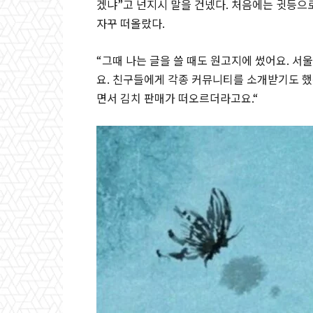
겠냐
”
고 넌지시 말을 건넸다
.
처음에는 귓등으로
자꾸 떠올랐다
.
“
그때 나는 글을 쓸 때도 원고지에 썼어요
.
서울
요
.
친구들에게 각종 커뮤니티를 소개받기도 했
면서 김치 판매가 떠오르더라고요
.“