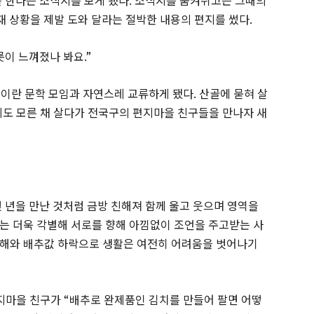
 한다는 소식지를 보게 됐다
.
소식지를 움켜쥐고는 그때의
재 상황을 제발 도와 달라는 절박한 내용의 편지를 썼다
.
롯이 느껴졌나 봐요
.”
‘
이란 문학 모임과 자연스레 교류하게 됐다
.
산골에 묻혀 살
도 모른 채 살다가 전국구의 편지마을 친구들을 만나자 새
 년을 만난 것처럼 금방 친해져 함께 울고 웃으며 영역을
는 더욱 각별해 서로를 향해 아낌없이 조언을 주고받는 사
해와 배추값 하락으로 생활은 여전히 어려움을 벗어나기
편지마을 친구가
“
배추로 완제품인 김치를 만들어 팔면 어떻