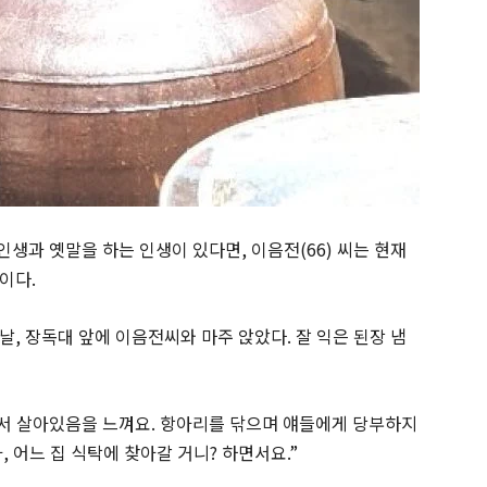
인생과 옛말을 하는 인생이 있다면
,
이음전
(66)
씨는 현재
생이다
.
 날
,
장독대 앞에 이음전씨와 마주 앉았다
.
잘 익은 된장 냄
면서 살아있음을 느껴요
.
항아리를 닦으며 얘들에게 당부하지
아
,
어느 집 식탁에 찾아갈 거니
?
하면서요
.”