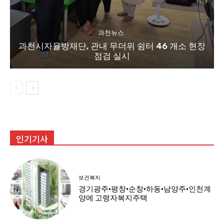
과천뉴스
과천시자율방재단, 관내 무더위 쉼터 46 개소 현장
점검 실시
인기기사
보건복지
경기광주·평창·순창·하동·남양주·인천계
양에 고령자복지주택