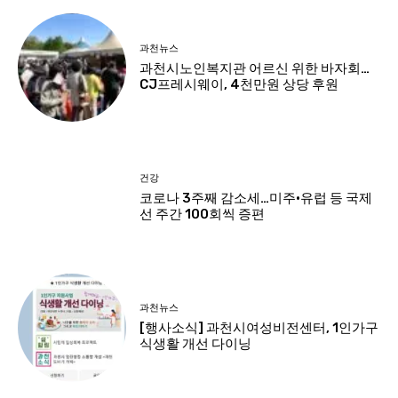
과천뉴스
과천시노인복지관 어르신 위한 바자회…
CJ프레시웨이, 4천만원 상당 후원
건강
코로나 3주째 감소세…미주·유럽 등 국제
선 주간 100회씩 증편
과천뉴스
[행사소식] 과천시여성비전센터, 1인가구
식생활 개선 다이닝