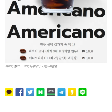
커피의 향기 ㅡ 커피기부데이. 사진=이원호