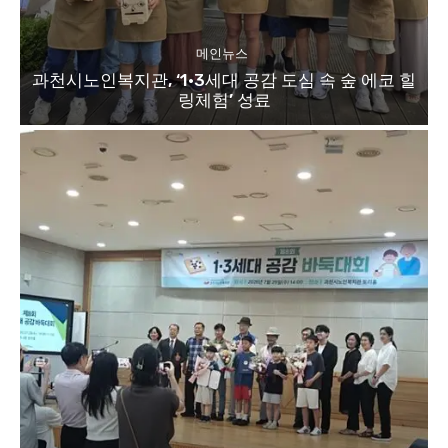
메인뉴스
과천시노인복지관, ‘1·3세대 공감 도심 속 숲 에코 힐
링체험’ 성료