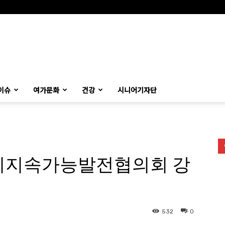
이슈
여가문화
건강
시니어기자단
천시지속가능발전협의회 강
532
0