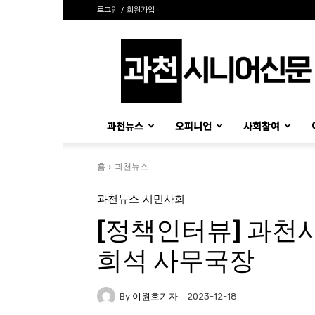
로그인 / 회원가입
과
천
시
니
어
신
과천뉴스
오피니언
사회참여
문
홈
과천뉴스
과천뉴스
시민사회
[정책인터뷰] 과
희석 사무국장
By
이원호기자
2023-12-18