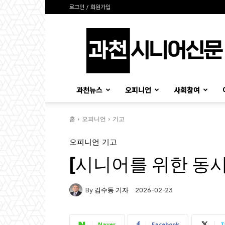
로그인 / 회원가입
과
천
시
니
어
신
과천뉴스
오피니언
사회참여
문
홈
오피니언
기고
오피니언
기고
[시니어를 위한 동시 
By
김수동 기자
2026-02-23
Naver
Facebook
T