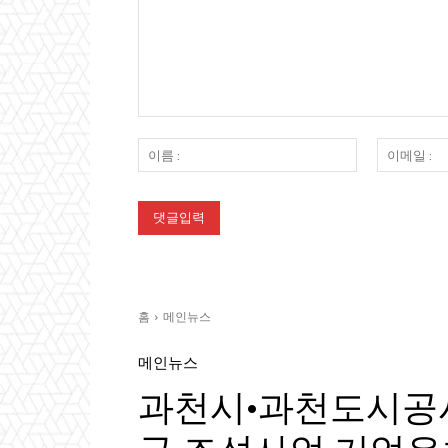
댓
글
이
:
름
: