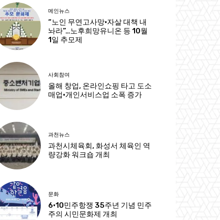
메인뉴스
“노인 무연고사망·자살 대책 내
놔라”…노후희망유니온 등 10월
1일 추모제
사회참여
올해 창업, 온라인쇼핑 타고 도소
매업·개인서비스업 소폭 증가
과천뉴스
과천시체육회, 화성서 체육인 역
량강화 워크숍 개최
문화
6·10민주항쟁 35주년 기념 민주
주의 시민문화제 개최