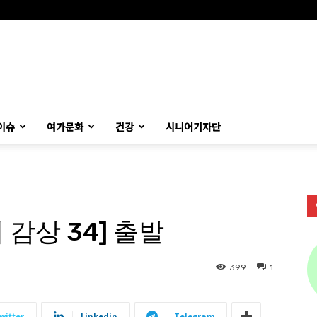
이슈
여가문화
건강
시니어기자단
감상 34] 출발
399
1
witter
Linkedin
Telegram