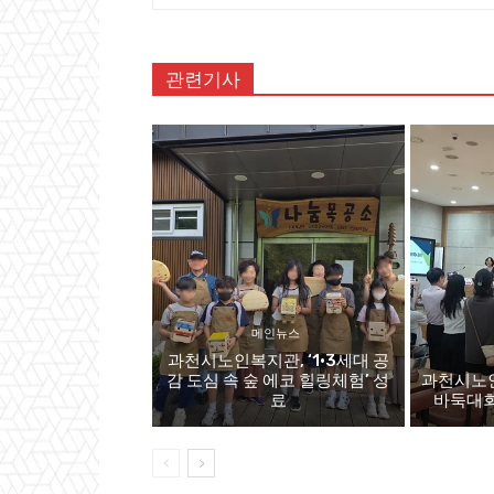
관련기사
메인뉴스
과천시노인복지관, ‘1·3세대 공
감 도심 속 숲 에코 힐링체험’ 성
과천시노인
료
바둑대회,