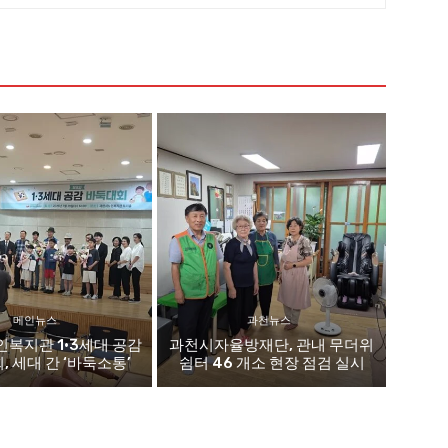
메인뉴스
과천뉴스
복지관 1·3세대 공감
과천시자율방재단, 관내 무더위
 세대 간 ‘바둑소통’
쉼터 46 개소 현장 점검 실시