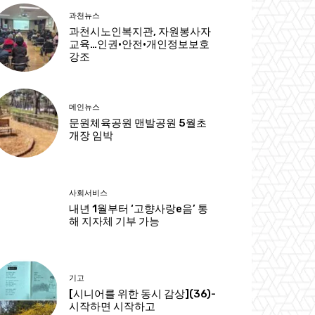
과천뉴스
과천시노인복지관, 자원봉사자
교육…인권·안전·개인정보보호
강조
메인뉴스
문원체육공원 맨발공원 5월초
개장 임박
사회서비스
내년 1월부터 ‘고향사랑e음’ 통
해 지자체 기부 가능
기고
[시니어를 위한 동시 감상](36)-
시작하면 시작하고