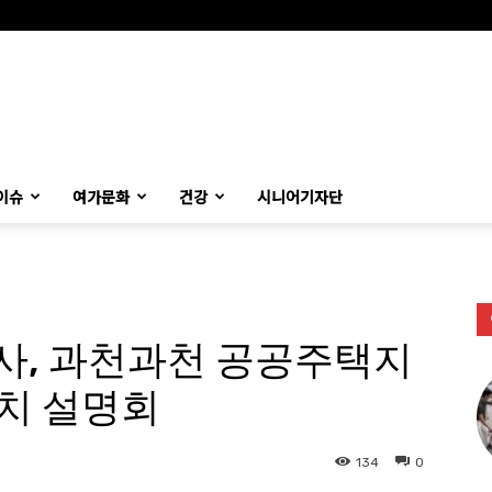
이슈
여가문화
건강
시니어기자단
사, 과천과천 공공주택지
치 설명회
134
0