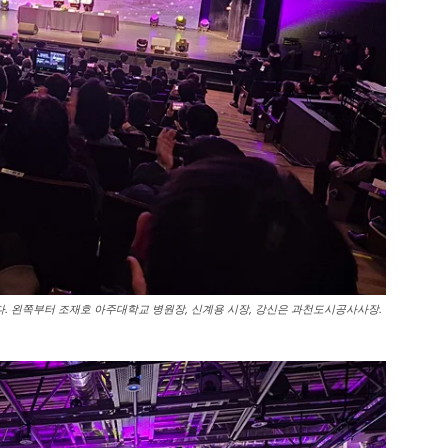
 왼쪽부터 조재호 아주대학교 병원장, 신계용 시장, 강신은 과천도시공사사장.