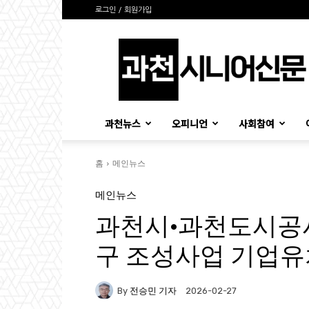
로그인 / 회원가입
과
천
시
니
어
신
과천뉴스
오피니언
사회참여
문
홈
메인뉴스
메인뉴스
과천시·과천도시공
구 조성사업 기업유
By
전승민 기자
2026-02-27