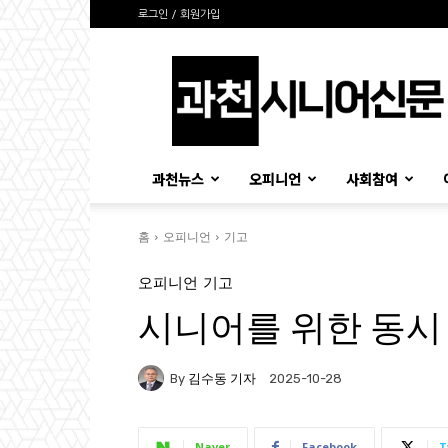
로그인 / 회원가입
과
천
시
니
어
신
과천뉴스
오피니언
사회참여
문
홈
오피니언
기고
오피니언
기고
시니어를 위한 동시 
By
김수동 기자
2025-10-28
Naver
Facebook
T