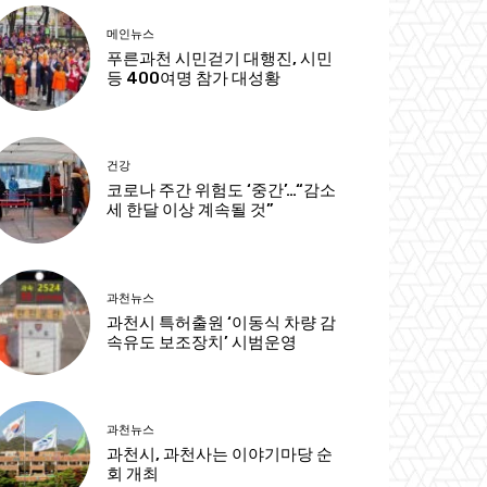
메인뉴스
푸른과천 시민걷기 대행진, 시민
등 400여명 참가 대성황
건강
코로나 주간 위험도 ‘중간’…“감소
세 한달 이상 계속될 것”
과천뉴스
과천시 특허출원 ‘이동식 차량 감
속유도 보조장치’ 시범운영
과천뉴스
과천시, 과천사는 이야기마당 순
회 개최