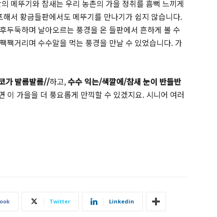
판의 메뚜기와 참새는 우리 농촌의 가을 정취를 흠뻑 느끼게
살포해서 황금들판에서도 메뚜기를 만나기가 쉽지 않습니다.
후두둑하며 날아오르는 풍경을 온 들판에서 흔하게 볼 수
짹짹거리며 수수알을 먹는 풍경을 만날 수 있었습니다. 가
코가 발름발름
//
하고,
수수 익는
/
색깔에
/
참새 눈이 반들반
면 이 가을을 더 풍요롭게 만끽할 수 있겠지요. 시니어 여러
ook
Twitter
Linkedin