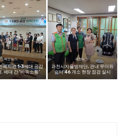
메인뉴스
과천뉴스
복지관 1·3세대 공감
과천시자율방재단, 관내 무더위
 세대 간 ‘바둑소통’
쉼터 46 개소 현장 점검 실시