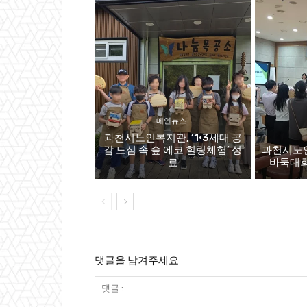
메인뉴스
과천시노인복지관, ‘1·3세대 공
감 도심 속 숲 에코 힐링체험’ 성
과천시노인
료
바둑대회,
댓글을 남겨주세요