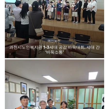
메인뉴스
과천시노인복지관 1·3세대 공감 바둑대회, 세대 간
‘바둑소통’