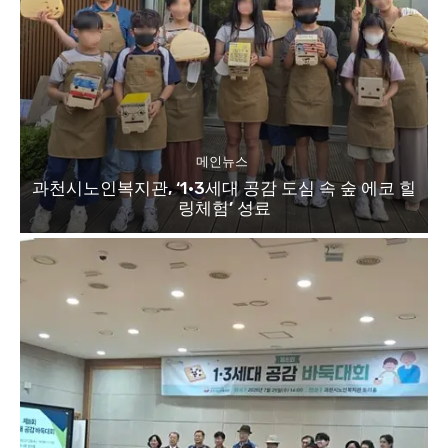
메인뉴스
과천시노인복지관, ‘1·3세대 공감 도심 속 숲 에코 힐
링체험’ 성료