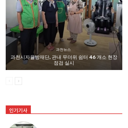
과천뉴스
과천시자율방재단, 관내 무더위 쉼터 46 개소 현장
점검 실시
인기기사