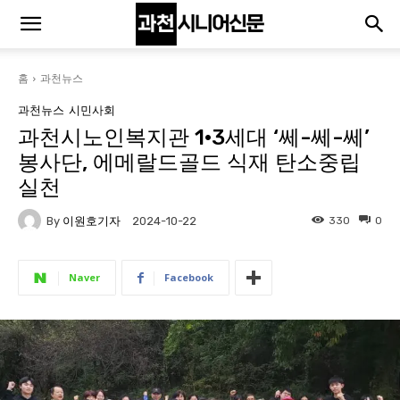
홈
과천뉴스
과천뉴스
시민사회
과천시노인복지관 1·3세대 ‘쎄-쎄-쎄’
봉사단, 에메랄드골드 식재 탄소중립
실천
By
이원호기자
330
0
2024-10-22
Naver
Facebook