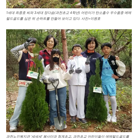
1세대 최종효 씨와 3세대 정다솜(과천초교 4학년) 어린이가 탄소흡수 우수품종 에메
랄드골드를 심은 뒤 손하트를 만들어 보이고 있다. 사진=이원호
과천노인복지관 ‘세세세’ 봉사단과 청계초교, 과천초교 어린이들이 에메랄드골드를