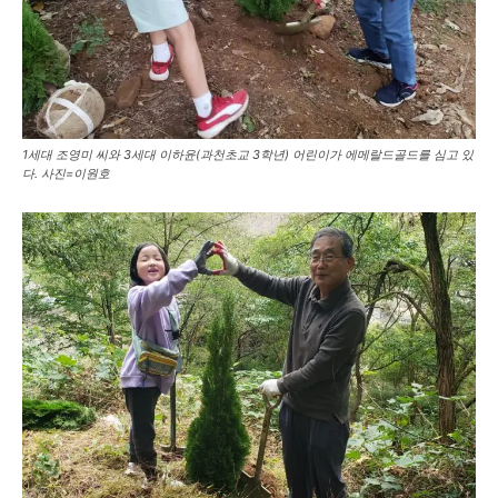
1세대 조영미 씨와 3세대 이하윤(과천초교 3학년) 어린이가 에메랄드골드를 심고 있
다. 사진=이원호