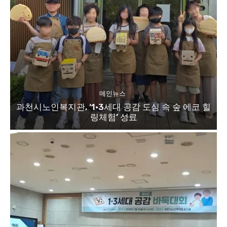
메인뉴스
과천시노인복지관, ‘1·3세대 공감 도심 속 숲 에코 힐
링체험’ 성료