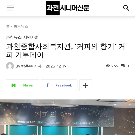
홈
과천뉴스
과천뉴스
시민사회
과천종합사회복지관, ‘커피의 향기’ 커
피 기부데이
By
박종숙 기자
265
0
2023-12-19
Naver
Facebook