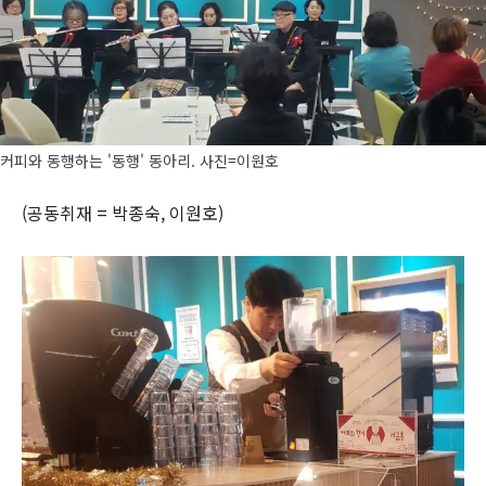
커피와 동행하는 '동행' 동아리. 사진=이원호
(공동취재 = 박종숙, 이원호)