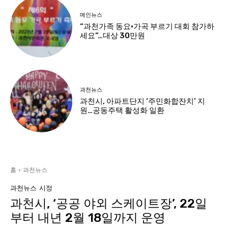
메인뉴스
“과천가족 동요·가곡 부르기 대회 참가하
세요”…대상 30만원
과천뉴스
과천시, 아파트단지 ‘주민화합잔치’ 지
원…공동주택 활성화 일환