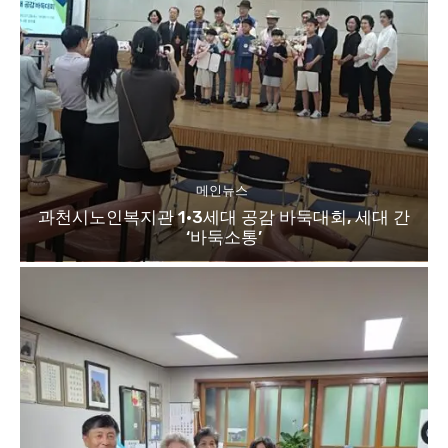
메인뉴스
과천시노인복지관 1·3세대 공감 바둑대회, 세대 간
‘바둑소통’