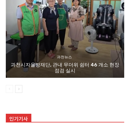
과천뉴스
과천시자율방재단, 관내 무더위 쉼터 46 개소 현장
점검 실시
인기기사