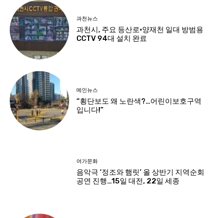
과천뉴스
과천시, 주요 등산로·양재천 일대 방범용
CCTV 94대 설치 완료
메인뉴스
“횡단보도 왜 노란색?…어린이보호구역
입니다!”
여가문화
음악극 ‘정조와 햄릿’ 올 상반기 지역순회
공연 진행…15일 대전, 22일 세종