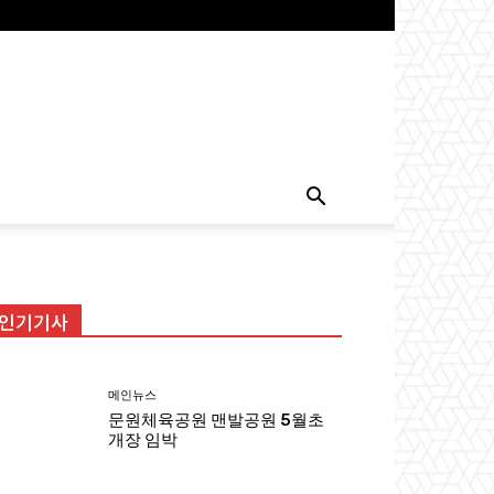
인기기사
메인뉴스
문원체육공원 맨발공원 5월초
개장 임박