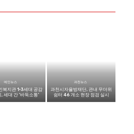
메인뉴스
과천뉴스
복지관 1·3세대 공감
과천시자율방재단, 관내 무더위
 세대 간 ‘바둑소통’
쉼터 46 개소 현장 점검 실시