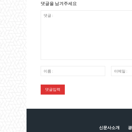
댓글을 남겨주세요
댓
글
이
:
름
:
신문사소개
광