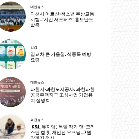
메인뉴스
과천시 어르신·청소년 무상교통
시행…‘시민 서포터즈’ 홍보단도
발족
건강
일교차 큰 가을철, 식중독 예방
요령
메인뉴스
과천시·과천도시공사, 과천과천
공공주택지구 조성사업 기업유
치 설명회
과천뉴스
‘K&L 뮤지엄’, 독일 작가 앤-크리
스틴 함 첫 개인전 오프닝…7월
말까지 전시