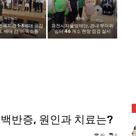
메인뉴스
과천뉴스
복지관 1·3세대 공감
과천시자율방재단, 관내 무더위
 세대 간 ‘바둑소통’
쉼터 46 개소 현장 점검 실시