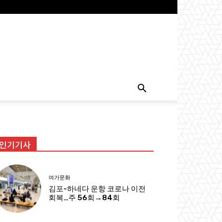
인기기사
여가문화
김포-하네다 운항 코로나 이전
회복…주 56회→84회