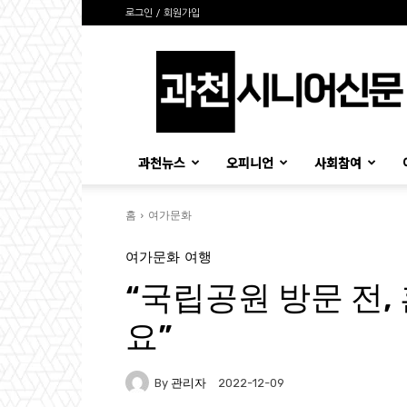
로그인 / 회원가입
과
천
시
니
어
신
과천뉴스
오피니언
사회참여
문
홈
여가문화
여가문화
여행
“국립공원 방문 전,
요”
By
관리자
2022-12-09