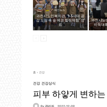
메인뉴스
과천시노인복지관, ‘1·3세대 공
감 도심 속 숲 에코 힐링체험’ 성
과천시노인
료
바둑대회,