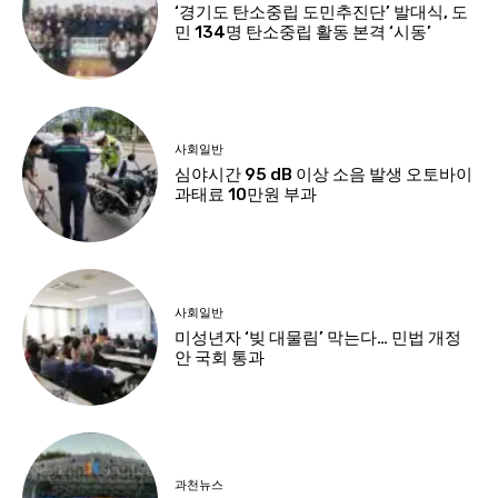
‘경기도 탄소중립 도민추진단’ 발대식, 도
민 134명 탄소중립 활동 본격 ‘시동’
사회일반
심야시간 95 dB 이상 소음 발생 오토바이
과태료 10만원 부과
사회일반
미성년자 ‘빚 대물림’ 막는다… 민법 개정
안 국회 통과
과천뉴스