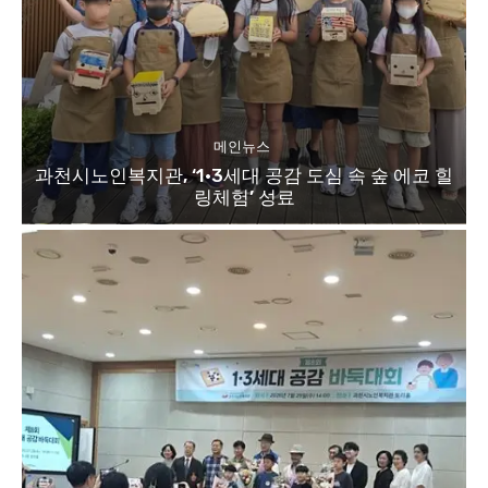
메인뉴스
과천시노인복지관, ‘1·3세대 공감 도심 속 숲 에코 힐
링체험’ 성료