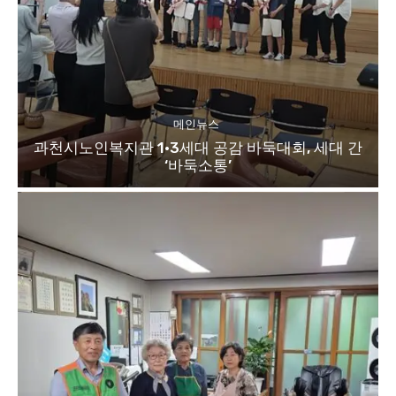
메인뉴스
과천시노인복지관 1·3세대 공감 바둑대회, 세대 간
‘바둑소통’