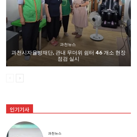
과천뉴스
과천시자율방재단, 관내 무더위 쉼터 46 개소 현장
점검 실시
인기기사
과천뉴스