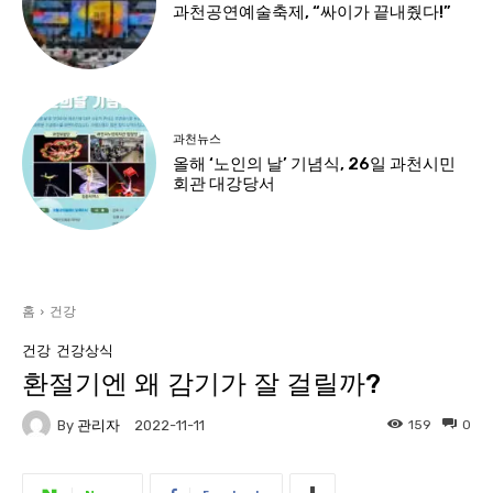
과천공연예술축제, “싸이가 끝내줬다!”
과천뉴스
올해 ‘노인의 날’ 기념식, 26일 과천시민
회관 대강당서