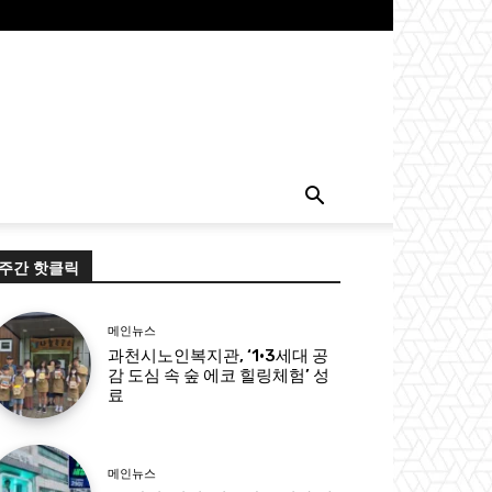
주간 핫클릭
메인뉴스
과천시노인복지관, ‘1·3세대 공
감 도심 속 숲 에코 힐링체험’ 성
료
메인뉴스