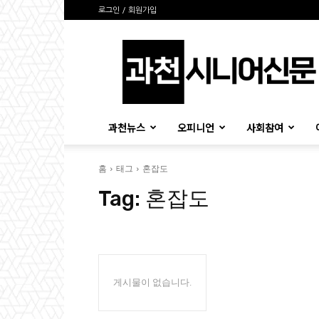
로그인 / 회원가입
과
천
시
니
어
신
과천뉴스
오피니언
사회참여
문
홈
태그
혼잡도
Tag:
혼잡도
게시물이 없습니다.