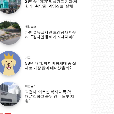
29만원 ‘미끼’ 임플란트 치과 체
험기…황당한 ‘과잉진료’ 실체
메인뉴스
과천IC 유실사면 보강공사 마무
리…”경사면 풀베기 자제해야”
기고
58년 개띠, 베이비붐세대 중 실
제로 가장 많이 태어났을까?
메인뉴스
과천시, 어르신 복지 대폭 확
대…”강하고 품위 있는 노후 지
원”