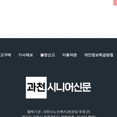
고구매
기사제보
불편신고
이용약관
개인정보취급방침
협력기관 : 과천시노인복지관(관장 유호근)
경기도 과천시 문원로57 | 전화번호 : 02-502-8500