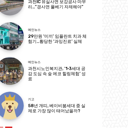
과천IC 유실사면 보강공사 마무
리…”경사면 풀베기 자제해야”
메인뉴스
29만원 ‘미끼’ 임플란트 치과 체
험기…황당한 ‘과잉진료’ 실체
메인뉴스
과천시노인복지관, ‘1·3세대 공
감 도심 속 숲 에코 힐링체험’ 성
료
기고
58년 개띠, 베이비붐세대 중 실
제로 가장 많이 태어났을까?