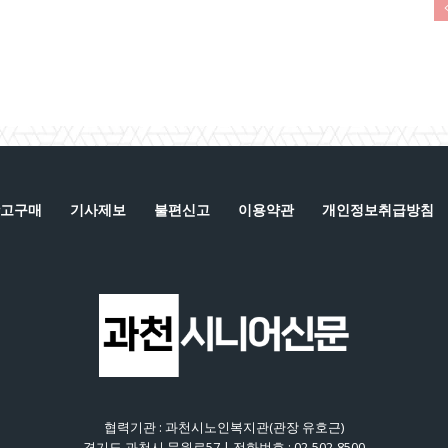
고구매
기사제보
불편신고
이용약관
개인정보취급방침
협력기관 : 과천시노인복지관(관장 유호근)
경기도 과천시 문원로57 | 전화번호 : 02-502-8500