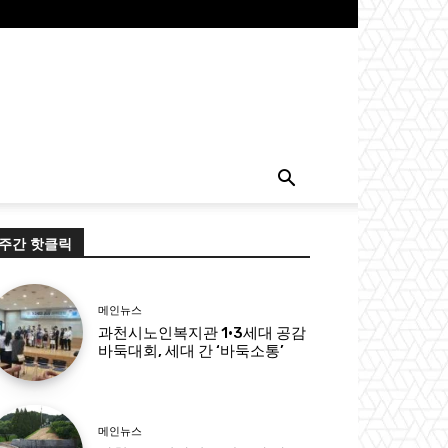
주간 핫클릭
메인뉴스
과천시노인복지관 1·3세대 공감
바둑대회, 세대 간 ‘바둑소통’
메인뉴스