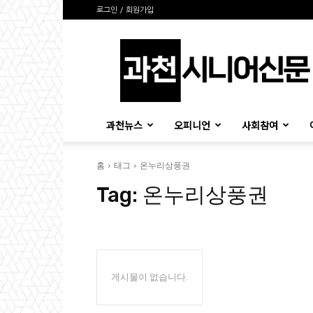
로그인 / 회원가입
과
천
시
니
어
신
과천뉴스
오피니언
사회참여
문
홈
태그
온누리상풍권
Tag:
온누리상풍권
게시물이 없습니다.