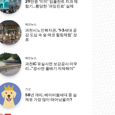
29만원 ‘미끼’ 임플란트 치과 체
험기…황당한 ‘과잉진료’ 실체
메인뉴스
과천시노인복지관, ‘1·3세대 공
감 도심 속 숲 에코 힐링체험’ 성
료
메인뉴스
과천IC 유실사면 보강공사 마무
리…”경사면 풀베기 자제해야”
기고
58년 개띠, 베이비붐세대 중 실
제로 가장 많이 태어났을까?