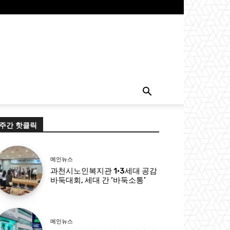
주간 핫클릭
메인뉴스
과천시노인복지관 1·3세대 공감
바둑대회, 세대 간 ‘바둑소통’
메인뉴스