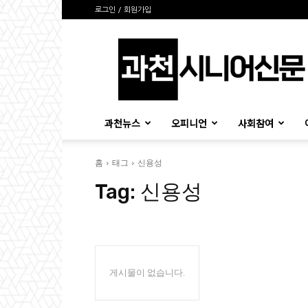
로그인 / 회원가입
과
천
시
니
어
신
과천뉴스
오피니언
사회참여
문
홈
태그
신용성
Tag:
신용성
게시물이 없습니다.