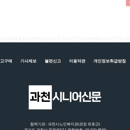
고구매
기사제보
불편신고
이용약관
개인정보취급방침
협력기관 : 과천시노인복지관(관장 유호근)
경기도 과천시 문원로57 | 전화번호 : 02-502-8500