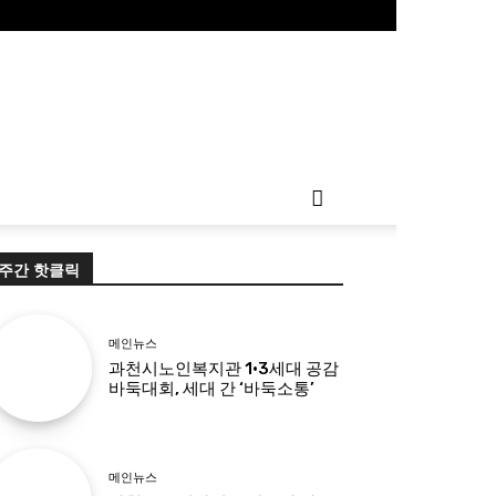
주간 핫클릭
메인뉴스
과천시노인복지관 1·3세대 공감
바둑대회, 세대 간 ‘바둑소통’
메인뉴스