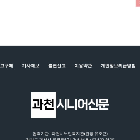
고구매
기사제보
불편신고
이용약관
개인정보취급방침
협력기관 : 과천시노인복지관(관장 유호근)
경기도 과천시 문원로57 | 전화번호 : 02-502-8500