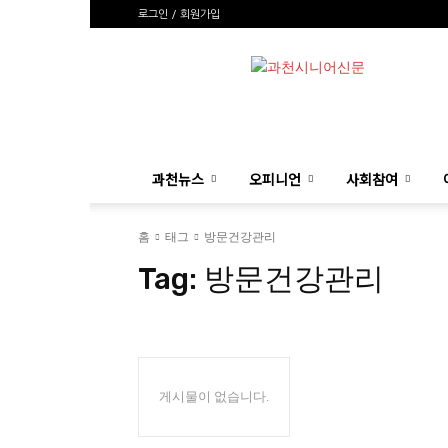
로그인 / 회원가입
과
천
시
니
어
신
과천뉴스
오피니언
사회참여
문
홈
태그
방문건강관리
Tag:
방문건강관리
게시물이 없습니다.