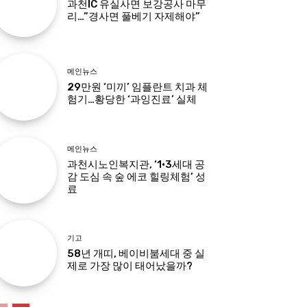
과천IC 유실사면 보강공사 마무
리…”경사면 풀베기 자제해야”
메인뉴스
29만원 ‘미끼’ 임플란트 치과 체
험기…황당한 ‘과잉진료’ 실체
메인뉴스
과천시노인복지관, ‘1·3세대 공
감 도심 속 숲 에코 힐링체험’ 성
료
기고
58년 개띠, 베이비붐세대 중 실
제로 가장 많이 태어났을까?