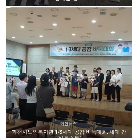
메인뉴스
과천시노인복지관 1·3세대 공감 바둑대회, 세대 간
‘바둑소통’