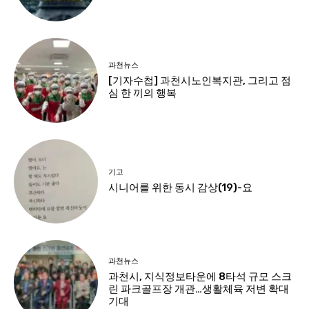
과천뉴스
[기자수첩] 과천시노인복지관, 그리고 점
심 한 끼의 행복
기고
시니어를 위한 동시 감상(19)-요
과천뉴스
과천시, 지식정보타운에 8타석 규모 스크
린 파크골프장 개관…생활체육 저변 확대
기대