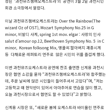
성된 ‘과천뮤즈챔버오케스트라’의 공연이 3월 2일 과천시민
회관 소극장에서 열렸다.
이날 과천뮤즈챔버오케스트라는 Over the Rainbow(The
wizard Oz of OST), Mozart Symphony No.25 in G
minor, 비발디 사계, spring 1st mov. elgar : 사랑의 인사
salut d’amour op.12, Beethoven Symphony No. 5 in C
minor, Korean folksong Mix, 앵콜곡:할아버지 괘종시계
등 다채로운 레퍼토리 연주로 많은 시민의 귀를 즐겁게 했다.
이번 과천뮤즈오케스트라 공연에 찬조 출연한 신계용 과천시
장은 협연 소감을 묻자 “과천뮤즈챔버오케스트라’와 합주했는
데, 추운 날씨에 많은 시민들이 들어주셔서 고맙다”며, “저는
고등학교 때 현악반이 있어서 아마추어로 연습을 많이 했고,
오늘 과천시장으로서 협연도 할 수 있었다”고 밝혔다.
신계용 시장은 또, “새로운 봄에 오케스트라 바이올린 연주로