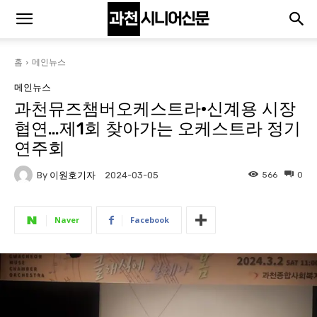
홈
메인뉴스
메인뉴스
과천뮤즈챔버오케스트라·신계용 시장
협연…제1회 찾아가는 오케스트라 정기
연주회
By
이원호기자
566
0
2024-03-05
Naver
Facebook