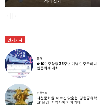
점검 실시
인기기사
문화
6·10민주항쟁 35주년 기념 민주주의 시
민문화제 개최
과천뉴스
과천문화원, 어르신 맞춤형 ‘경험공유학
교’ 운영…지역사회 기여 기대