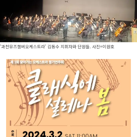
'과천뮤즈챔버오케스트라' 김동수 지휘자와 단원들. 사진=이원호