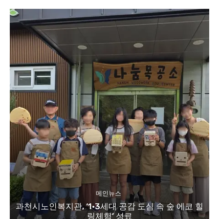
메인뉴스
과천시노인복지관, ‘1·3세대 공감 도심 속 숲 에코 힐
링체험’ 성료