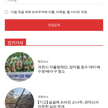
메
일
다음 댓글 위해 브라우저에 이름, 이메일, 웹 사이트 저장.
:
인기기사
메인뉴스
과천시 자율방재단, 장마철 침수 대비 배
수로·배수구 청소
과천뉴스
[기고] 습설에 쓰러진 소나무, 관악산서
마주한 삶의 무게