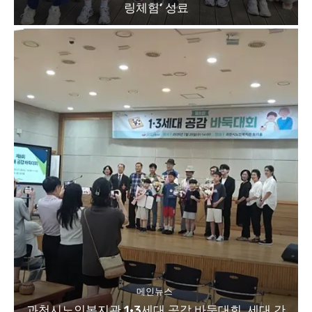
링체험’ 성료
메인뉴스
과천시노인복지관 1·3세대 공감 바둑대회, 세대 간