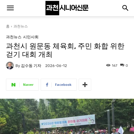
홈
과천뉴스
과천뉴스
시민사회
과천시 원문동 체육회, 주민 화합 위한
걷기 대회 개최
By
김수동 기자
167
0
2026-06-12
Naver
Facebook