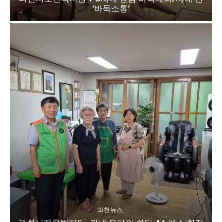
‘바둑소통’
과천뉴스