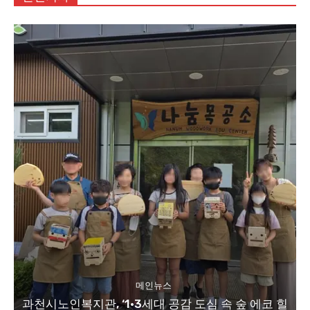
메인뉴스
과천시노인복지관, ‘1·3세대 공감 도심 속 숲 에코 힐