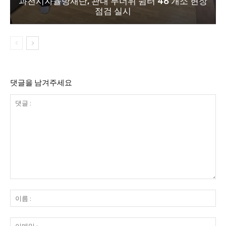
과천시자율방재단, 관내 무더위 쉼터 46 개소 현장
점검 실시
댓글을 남겨주세요
댓
글
이
:
름
:
이