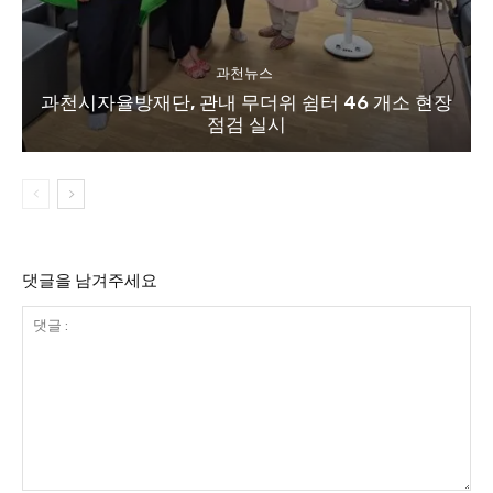
과천뉴스
과천시자율방재단, 관내 무더위 쉼터 46 개소 현장
점검 실시
댓글을 남겨주세요