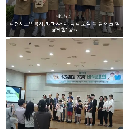
메인뉴스
과천시노인복지관, ‘1·3세대 공감 도심 속 숲 에코 힐
링체험’ 성료