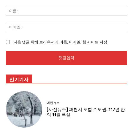
댓
글
이
:
름
:
이
메
일
다음 댓글 위해 브라우저에 이름, 이메일, 웹 사이트 저장.
:
인기기사
메인뉴스
[사진뉴스] 과천시 포함 수도권, 117년 만
의 11월 폭설