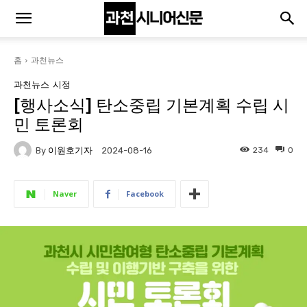
홈
과천뉴스
과천뉴스
시정
[행사소식] 탄소중립 기본계획 수립 시
민 토론회
By
이원호기자
234
0
2024-08-16
Naver
Facebook