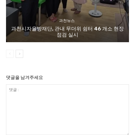
과천뉴스
과천시자율방재단, 관내 무더위 쉼터 46 개소 현장
점검 실시
댓글을 남겨주세요