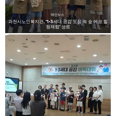
메인뉴스
과천시노인복지관, ‘1·3세대 공감 도심 속 숲 에코 힐
링체험’ 성료