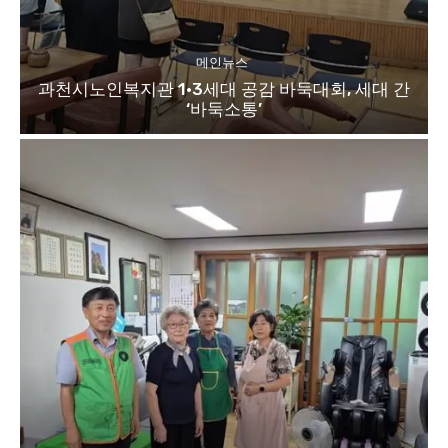
메인뉴스
과천시노인복지관 1·3세대 공감 바둑대회, 세대 간
‘바둑소통’