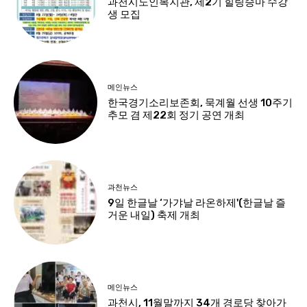
과천시노인복지관, 제2기 힐링승마 수강
생 모집
메인뉴스
한국경기소리보존회, 묵계월 선생 10주기
추모 겸 제22회 정기 공연 개최
과천뉴스
9일 한글날 ‘가갸날 라온하제'(한글날 즐
거운 내일) 축제 개최
메인뉴스
과천시, 11월말까지 34개 경로당 찾아가