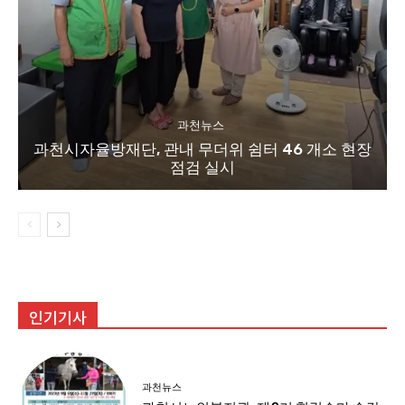
과천뉴스
과천시자율방재단, 관내 무더위 쉼터 46 개소 현장
점검 실시
인기기사
과천뉴스