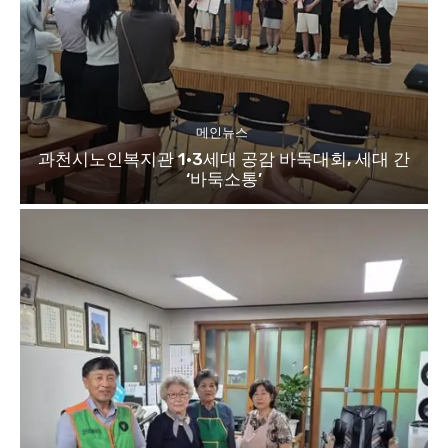
메인뉴스
과천시노인복지관 1·3세대 공감 바둑대회, 세대 간
‘바둑소통’