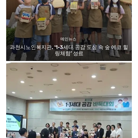
메인뉴스
과천시노인복지관, ‘1·3세대 공감 도심 속 숲 에코 힐
링체험’ 성료