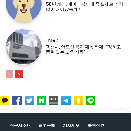
58년 개띠, 베이비붐세대 중 실제로 가장
많이 태어났을까?
메인뉴스
과천시, 어르신 복지 대폭 확대…”강하고
품위 있는 노후 지원”
신문사소개
광고구매
기사제보
불편신고