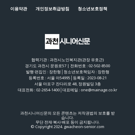
이용약관
개인정보취급방침
청소년보호정책
협력기관 : 과천시노인복지관(관장 유호근)
경기도 과천시 문원로57 | 전화번호 : 02-502-8500
발행·편집인 : 장한형│청소년보호책임자 : 장한형
등록번호 : 서울 아54995│등록일 : 2023-08-21
서울 마포구 잔다리로 48, 정원빌딩 3층
대표전화 : 02-2654-1400│대표메일 : one@mainage.co.kr
과천시니어신문의 모든 콘텐츠는 저작권법의 보호를 받
습니다.
무단 전재·복사·배포 등이 금지됩니다.
© Copyright 2024. gwacheon-senior.com