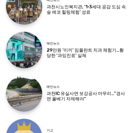
메인뉴스
과천시노인복지관, ‘1·3세대 공감 도심 속
숲 에코 힐링체험’ 성료
메인뉴스
29만원 ‘미끼’ 임플란트 치과 체험기…황
당한 ‘과잉진료’ 실체
메인뉴스
과천IC 유실사면 보강공사 마무리…”경사
면 풀베기 자제해야”
기고