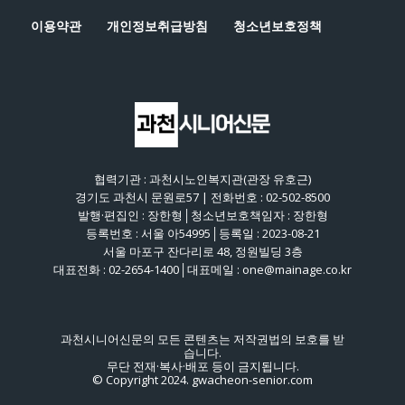
이용약관
개인정보취급방침
청소년보호정책
협력기관 : 과천시노인복지관(관장 유호근)
경기도 과천시 문원로57 | 전화번호 : 02-502-8500
발행·편집인 : 장한형│청소년보호책임자 : 장한형
등록번호 : 서울 아54995│등록일 : 2023-08-21
서울 마포구 잔다리로 48, 정원빌딩 3층
대표전화 : 02-2654-1400│대표메일 : one@mainage.co.kr
과천시니어신문의 모든 콘텐츠는 저작권법의 보호를 받
습니다.
무단 전재·복사·배포 등이 금지됩니다.
© Copyright 2024. gwacheon-senior.com