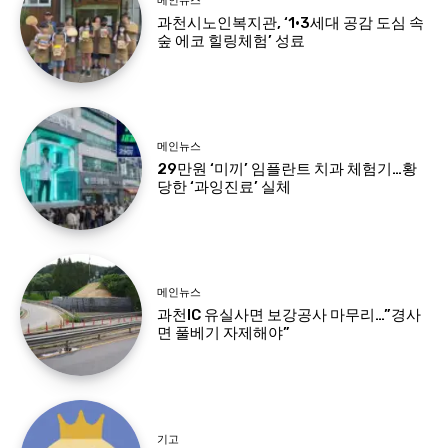
메인뉴스
과천시노인복지관, ‘1·3세대 공감 도심 속
숲 에코 힐링체험’ 성료
메인뉴스
29만원 ‘미끼’ 임플란트 치과 체험기…황
당한 ‘과잉진료’ 실체
메인뉴스
과천IC 유실사면 보강공사 마무리…”경사
면 풀베기 자제해야”
기고