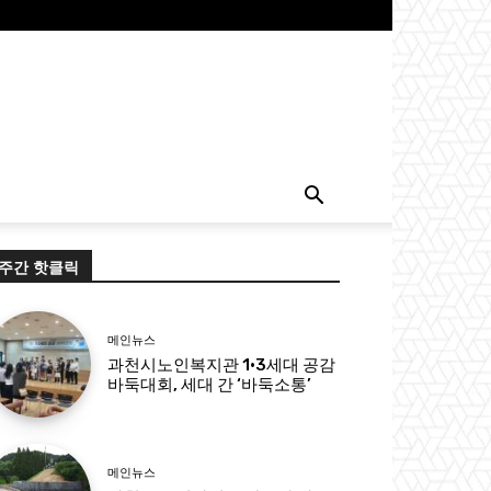
주간 핫클릭
메인뉴스
과천시노인복지관 1·3세대 공감
바둑대회, 세대 간 ‘바둑소통’
메인뉴스