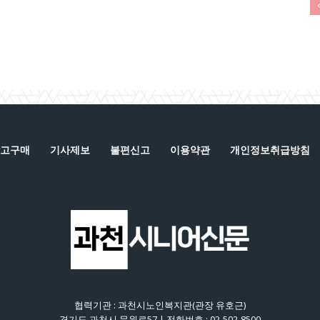
고구매
기사제보
불편신고
이용약관
개인정보취급방침
협력기관 : 과천시노인복지관(관장 유호근)
경기도 과천시 문원로57 | 전화번호 : 02-502-8500