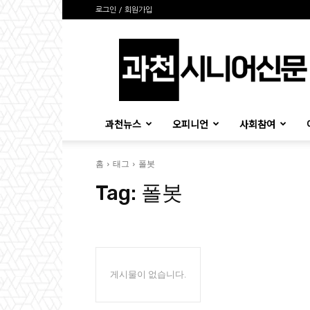
로그인 / 회원가입
과
천
시
니
어
신
과천뉴스
오피니언
사회참여
문
홈
태그
폴봇
Tag:
폴봇
게시물이 없습니다.