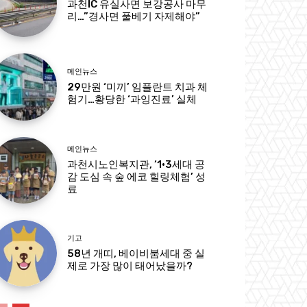
과천IC 유실사면 보강공사 마무
리…”경사면 풀베기 자제해야”
메인뉴스
29만원 ‘미끼’ 임플란트 치과 체
험기…황당한 ‘과잉진료’ 실체
메인뉴스
과천시노인복지관, ‘1·3세대 공
감 도심 속 숲 에코 힐링체험’ 성
료
기고
58년 개띠, 베이비붐세대 중 실
제로 가장 많이 태어났을까?