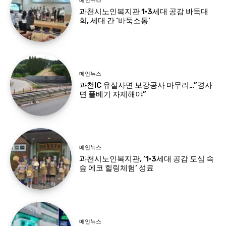
메인뉴스
과천시노인복지관 1·3세대 공감 바둑대
회, 세대 간 ‘바둑소통’
메인뉴스
과천IC 유실사면 보강공사 마무리…”경사
면 풀베기 자제해야”
메인뉴스
과천시노인복지관, ‘1·3세대 공감 도심 속
숲 에코 힐링체험’ 성료
메인뉴스