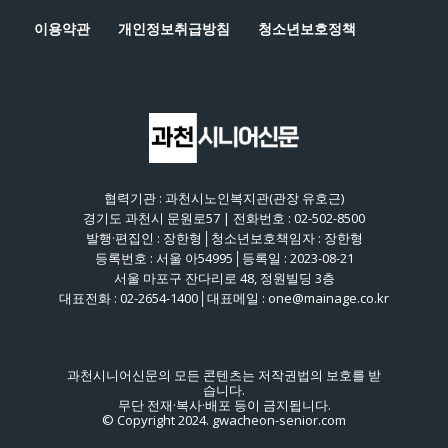
이용약관
개인정보취급방침
청소년보호정책
협력기관 : 과천시노인복지관(관장 유호근)
경기도 과천시 문원로57 | 전화번호 : 02-502-8500
발행·편집인 : 장한형│청소년보호책임자 : 장한형
등록번호 : 서울 아54995│등록일 : 2023-08-21
서울 마포구 잔다리로 48, 정원빌딩 3층
대표전화 : 02-2654-1400│대표메일 : one@mainage.co.kr
과천시니어신문의 모든 콘텐츠는 저작권법의 보호를 받
습니다.
무단 전재·복사·배포 등이 금지됩니다.
© Copyright 2024. gwacheon-senior.com