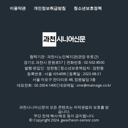
이용약관
개인정보취급방침
청소년보호정책
협력기관 : 과천시노인복지관(관장 유호근)
경기도 과천시 문원로57 | 전화번호 : 02-502-8500
발행·편집인 : 장한형│청소년보호책임자 : 장한형
등록번호 : 서울 아54995│등록일 : 2023-08-21
서울 마포구 잔다리로 48, 정원빌딩 3층
대표전화 : 02-2654-1400│대표메일 : one@mainage.co.kr
과천시니어신문의 모든 콘텐츠는 저작권법의 보호를 받
습니다.
무단 전재·복사·배포 등이 금지됩니다.
© Copyright 2024. gwacheon-senior.com