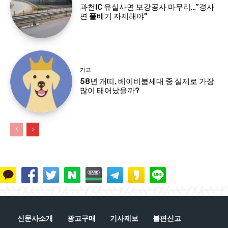
과천IC 유실사면 보강공사 마무리…”경사
면 풀베기 자제해야”
기고
58년 개띠, 베이비붐세대 중 실제로 가장
많이 태어났을까?
신문사소개
광고구매
기사제보
불편신고