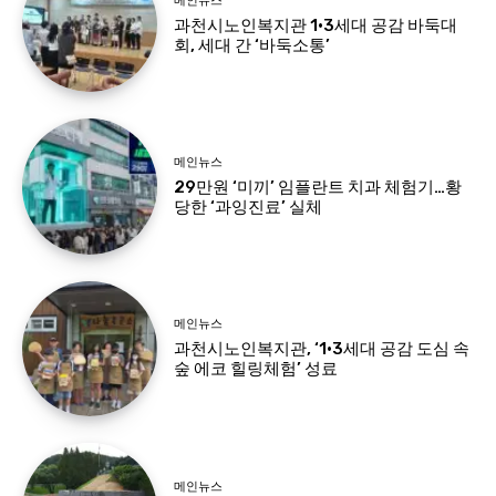
메인뉴스
과천시노인복지관 1·3세대 공감 바둑대
회, 세대 간 ‘바둑소통’
메인뉴스
29만원 ‘미끼’ 임플란트 치과 체험기…황
당한 ‘과잉진료’ 실체
메인뉴스
과천시노인복지관, ‘1·3세대 공감 도심 속
숲 에코 힐링체험’ 성료
메인뉴스