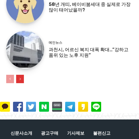
58년 개띠, 베이비붐세대 중 실제로 가장
많이 태어났을까?
메인뉴스
과천시, 어르신 복지 대폭 확대…”강하고
품위 있는 노후 지원”
신문사소개
광고구매
기사제보
불편신고