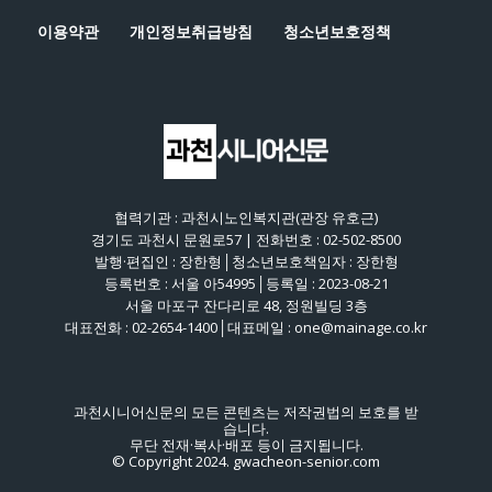
이용약관
개인정보취급방침
청소년보호정책
협력기관 : 과천시노인복지관(관장 유호근)
경기도 과천시 문원로57 | 전화번호 : 02-502-8500
발행·편집인 : 장한형│청소년보호책임자 : 장한형
등록번호 : 서울 아54995│등록일 : 2023-08-21
서울 마포구 잔다리로 48, 정원빌딩 3층
대표전화 : 02-2654-1400│대표메일 : one@mainage.co.kr
과천시니어신문의 모든 콘텐츠는 저작권법의 보호를 받
습니다.
무단 전재·복사·배포 등이 금지됩니다.
© Copyright 2024. gwacheon-senior.com