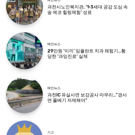
메인뉴스
과천시노인복지관, ‘1·3세대 공감 도심 속
숲 에코 힐링체험’ 성료
메인뉴스
29만원 ‘미끼’ 임플란트 치과 체험기…황
당한 ‘과잉진료’ 실체
메인뉴스
과천IC 유실사면 보강공사 마무리…”경사
면 풀베기 자제해야”
기고