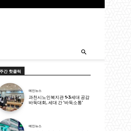
주간 핫클릭
메인뉴스
과천시노인복지관 1·3세대 공감
바둑대회, 세대 간 ‘바둑소통’
메인뉴스