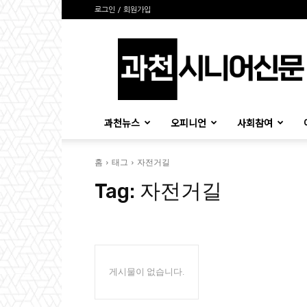
로그인 / 회원가입
과
천
시
니
어
신
과천뉴스
오피니언
사회참여
문
홈
태그
자전거길
Tag:
자전거길
게시물이 없습니다.