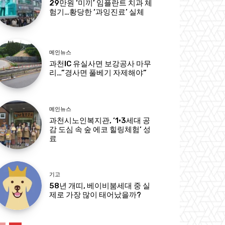
29만원 ‘미끼’ 임플란트 치과 체
험기…황당한 ‘과잉진료’ 실체
메인뉴스
과천IC 유실사면 보강공사 마무
리…”경사면 풀베기 자제해야”
메인뉴스
과천시노인복지관, ‘1·3세대 공
감 도심 속 숲 에코 힐링체험’ 성
료
기고
58년 개띠, 베이비붐세대 중 실
제로 가장 많이 태어났을까?