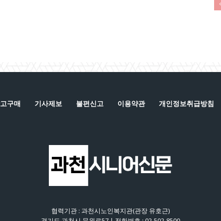
고구매
기사제보
불편신고
이용약관
개인정보취급방침
협력기관 : 과천시노인복지관(관장 유호근)
경기도 과천시 문원로57 | 전화번호 : 02-502-8500