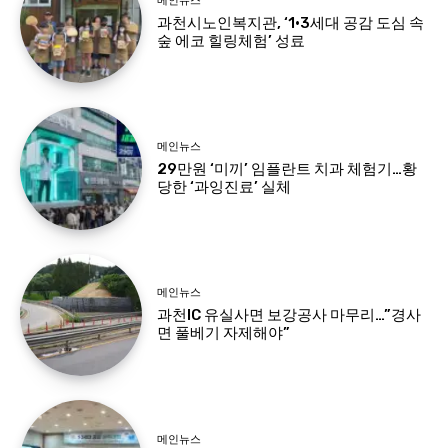
메인뉴스
과천시노인복지관, ‘1·3세대 공감 도심 속
숲 에코 힐링체험’ 성료
메인뉴스
29만원 ‘미끼’ 임플란트 치과 체험기…황
당한 ‘과잉진료’ 실체
메인뉴스
과천IC 유실사면 보강공사 마무리…”경사
면 풀베기 자제해야”
메인뉴스