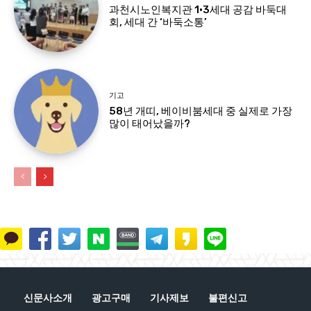
과천시노인복지관 1·3세대 공감 바둑대
회, 세대 간 ‘바둑소통’
기고
58년 개띠, 베이비붐세대 중 실제로 가장
많이 태어났을까?
신문사소개
광고구매
기사제보
불편신고