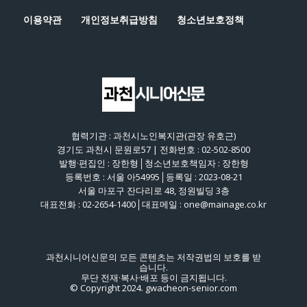
이용약관
개인정보취급방침
청소년보호정책
협력기관 : 과천시노인복지관(관장 유호근)
경기도 과천시 문원로57 | 전화번호 : 02-502-8500
발행·편집인 : 장한형│청소년보호책임자 : 장한형
등록번호 : 서울 아54995│등록일 : 2023-08-21
서울 마포구 잔다리로 48, 정원빌딩 3층
대표전화 : 02-2654-1400│대표메일 : one@mainage.co.kr
과천시니어신문의 모든 콘텐츠는 저작권법의 보호를 받
습니다.
무단 전재·복사·배포 등이 금지됩니다.
© Copyright 2024. gwacheon-senior.com