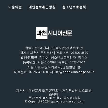
이용약관
개인정보취급방침
청소년보호정책
협력기관 : 과천시노인복지관(관장 유호근)
경기도 과천시 문원로57 | 전화번호 : 02-502-8500
발행·편집인 : 장한형│청소년보호책임자 : 장한형
등록번호 : 서울 아54995│등록일 : 2023-08-21
서울 마포구 잔다리로 48, 정원빌딩 3층
대표전화 : 02-2654-1400│대표메일 : one@mainage.co.kr
과천시니어신문의 모든 콘텐츠는 저작권법의 보호를 받
습니다.
무단 전재·복사·배포 등이 금지됩니다.
© Copyright 2024. gwacheon-senior.com