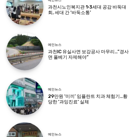
메인뉴스
과천시노인복지관 1·3세대 공감 바둑대
회, 세대 간 ‘바둑소통’
메인뉴스
과천IC 유실사면 보강공사 마무리…”경사
면 풀베기 자제해야”
메인뉴스
29만원 ‘미끼’ 임플란트 치과 체험기…황
당한 ‘과잉진료’ 실체
메인뉴스