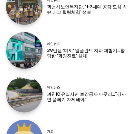
메인뉴스
과천시노인복지관, ‘1·3세대 공감 도심 속
숲 에코 힐링체험’ 성료
메인뉴스
29만원 ‘미끼’ 임플란트 치과 체험기…황
당한 ‘과잉진료’ 실체
메인뉴스
과천IC 유실사면 보강공사 마무리…”경사
면 풀베기 자제해야”
기고