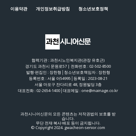
이용약관
개인정보취급방침
청소년보호정책
협력기관 : 과천시노인복지관(관장 유호근)
경기도 과천시 문원로57 | 전화번호 : 02-502-8500
발행·편집인 : 장한형│청소년보호책임자 : 장한형
등록번호 : 서울 아54995│등록일 : 2023-08-21
서울 마포구 잔다리로 48, 정원빌딩 3층
대표전화 : 02-2654-1400│대표메일 : one@mainage.co.kr
과천시니어신문의 모든 콘텐츠는 저작권법의 보호를 받
습니다.
무단 전재·복사·배포 등이 금지됩니다.
© Copyright 2024. gwacheon-senior.com