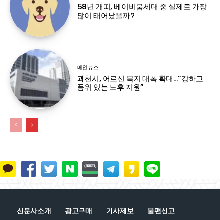
58년 개띠, 베이비붐세대 중 실제로 가장
많이 태어났을까?
메인뉴스
과천시, 어르신 복지 대폭 확대…”강하고
품위 있는 노후 지원”
신문사소개
광고구매
기사제보
불편신고