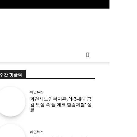
주간 핫클릭
메인뉴스
과천시노인복지관, ‘1·3세대 공
감 도심 속 숲 에코 힐링체험’ 성
료
메인뉴스