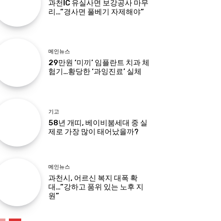
과천IC 유실사면 보강공사 마무
리…”경사면 풀베기 자제해야”
메인뉴스
29만원 ‘미끼’ 임플란트 치과 체
험기…황당한 ‘과잉진료’ 실체
기고
58년 개띠, 베이비붐세대 중 실
제로 가장 많이 태어났을까?
메인뉴스
과천시, 어르신 복지 대폭 확
대…”강하고 품위 있는 노후 지
원”