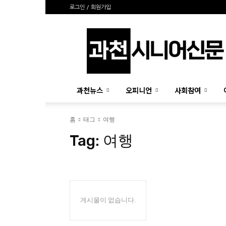
로그인 / 회원가입
과
천
시
니
어
신
과천뉴스
오피니언
사회참여
문
홈
태그
여행
Tag:
여행
게시물이 없습니다.