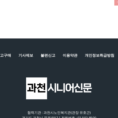
고구매
기사제보
불편신고
이용약관
개인정보취급방침
협력기관 : 과천시노인복지관(관장 유호근)
경기도 과천시 문원로57 | 전화번호 : 02-502-8500