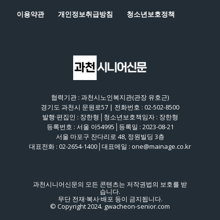
이용약관
개인정보취급방침
청소년보호정책
협력기관 : 과천시노인복지관(관장 유호근)
경기도 과천시 문원로57 | 전화번호 : 02-502-8500
발행·편집인 : 장한형│청소년보호책임자 : 장한형
등록번호 : 서울 아54995│등록일 : 2023-08-21
서울 마포구 잔다리로 48, 정원빌딩 3층
대표전화 : 02-2654-1400│대표메일 : one@mainage.co.kr
과천시니어신문의 모든 콘텐츠는 저작권법의 보호를 받
습니다.
무단 전재·복사·배포 등이 금지됩니다.
© Copyright 2024. gwacheon-senior.com