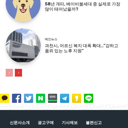
58년 개띠, 베이비붐세대 중 실제로 가장
많이 태어났을까?
메인뉴스
과천시, 어르신 복지 대폭 확대…”강하고
품위 있는 노후 지원”
신문사소개
광고구매
기사제보
불편신고