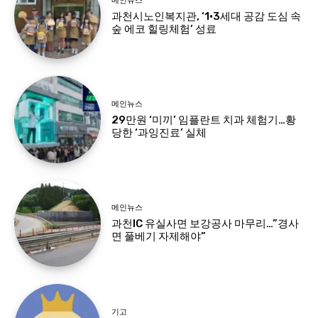
메인뉴스
과천시노인복지관, ‘1·3세대 공감 도심 속
숲 에코 힐링체험’ 성료
메인뉴스
29만원 ‘미끼’ 임플란트 치과 체험기…황
당한 ‘과잉진료’ 실체
메인뉴스
과천IC 유실사면 보강공사 마무리…”경사
면 풀베기 자제해야”
기고