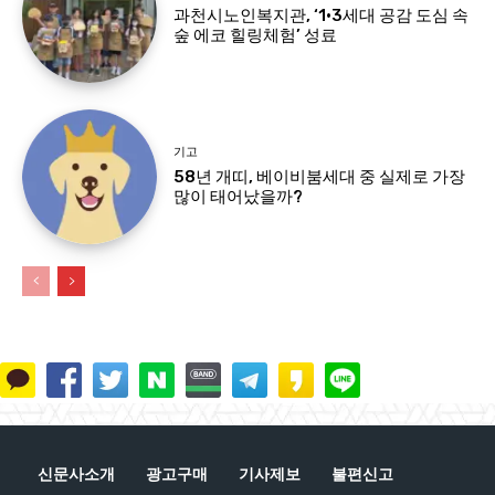
과천시노인복지관, ‘1·3세대 공감 도심 속
숲 에코 힐링체험’ 성료
기고
58년 개띠, 베이비붐세대 중 실제로 가장
많이 태어났을까?
신문사소개
광고구매
기사제보
불편신고