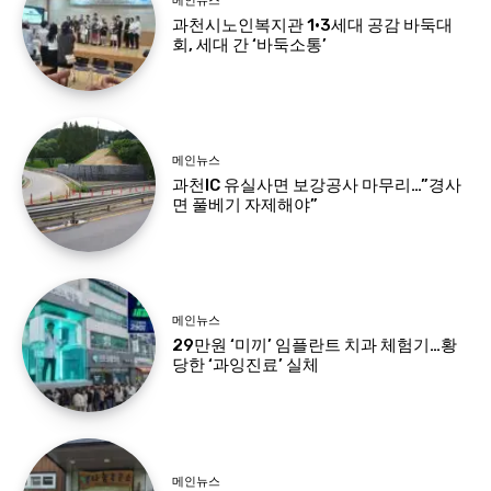
메인뉴스
과천시노인복지관 1·3세대 공감 바둑대
회, 세대 간 ‘바둑소통’
메인뉴스
과천IC 유실사면 보강공사 마무리…”경사
면 풀베기 자제해야”
메인뉴스
29만원 ‘미끼’ 임플란트 치과 체험기…황
당한 ‘과잉진료’ 실체
메인뉴스