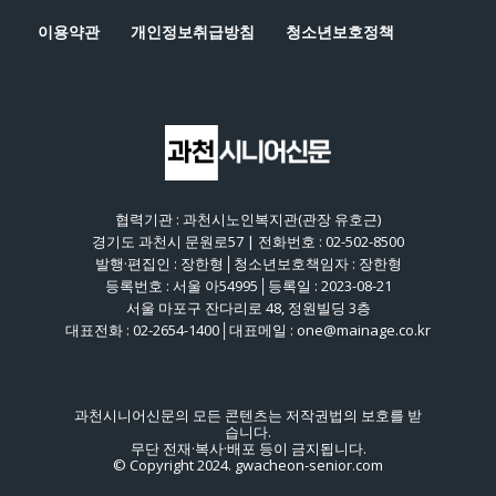
이용약관
개인정보취급방침
청소년보호정책
협력기관 : 과천시노인복지관(관장 유호근)
경기도 과천시 문원로57 | 전화번호 : 02-502-8500
발행·편집인 : 장한형│청소년보호책임자 : 장한형
등록번호 : 서울 아54995│등록일 : 2023-08-21
서울 마포구 잔다리로 48, 정원빌딩 3층
대표전화 : 02-2654-1400│대표메일 : one@mainage.co.kr
과천시니어신문의 모든 콘텐츠는 저작권법의 보호를 받
습니다.
무단 전재·복사·배포 등이 금지됩니다.
© Copyright 2024. gwacheon-senior.com