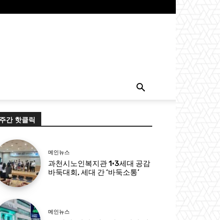
주간 핫클릭
메인뉴스
과천시노인복지관 1·3세대 공감
바둑대회, 세대 간 ‘바둑소통’
메인뉴스