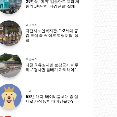
29만원 ‘미끼’ 임플란트 치과 체
험기…황당한 ‘과잉진료’ 실체
메인뉴스
과천시노인복지관, ‘1·3세대 공
감 도심 속 숲 에코 힐링체험’ 성
료
메인뉴스
과천IC 유실사면 보강공사 마무
리…”경사면 풀베기 자제해야”
기고
58년 개띠, 베이비붐세대 중 실
제로 가장 많이 태어났을까?