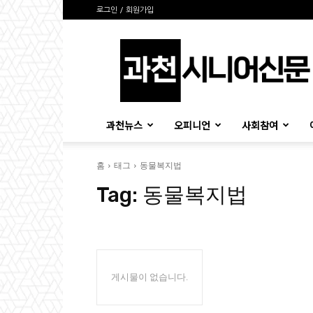
로그인 / 회원가입
과
천
시
니
어
신
과천뉴스
오피니언
사회참여
문
홈
태그
동물복지법
Tag:
동물복지법
게시물이 없습니다.