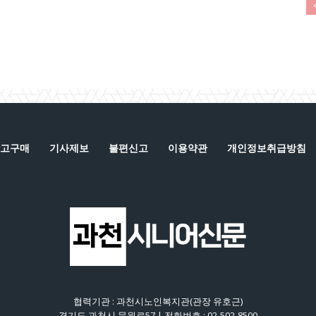
고구매
기사제보
불편신고
이용약관
개인정보취급방침
협력기관 : 과천시노인복지관(관장 유호근)
경기도 과천시 문원로57 | 전화번호 : 02-502-8500