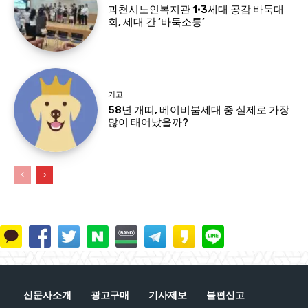
과천시노인복지관 1·3세대 공감 바둑대
회, 세대 간 ‘바둑소통’
기고
58년 개띠, 베이비붐세대 중 실제로 가장
많이 태어났을까?
신문사소개
광고구매
기사제보
불편신고