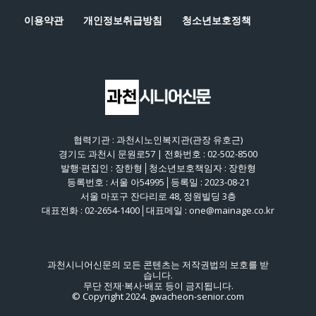
이용약관
개인정보취급방침
청소년보호정책
협력기관 : 과천시노인복지관(관장 유호근)
경기도 과천시 문원로57 | 전화번호 : 02-502-8500
발행·편집인 : 장한형│청소년보호책임자 : 장한형
등록번호 : 서울 아54995│등록일 : 2023-08-21
서울 마포구 잔다리로 48, 정원빌딩 3층
대표전화 : 02-2654-1400│대표메일 : one@mainage.co.kr
과천시니어신문의 모든 콘텐츠는 저작권법의 보호를 받
습니다.
무단 전재·복사·배포 등이 금지됩니다.
© Copyright 2024. gwacheon-senior.com