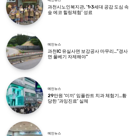
메인뉴스
과천시노인복지관, ‘1·3세대 공감 도심 속
숲 에코 힐링체험’ 성료
메인뉴스
과천IC 유실사면 보강공사 마무리…”경사
면 풀베기 자제해야”
메인뉴스
29만원 ‘미끼’ 임플란트 치과 체험기…황
당한 ‘과잉진료’ 실체
메인뉴스