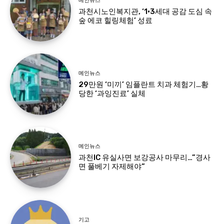
메인뉴스
과천시노인복지관, ‘1·3세대 공감 도심 속
숲 에코 힐링체험’ 성료
메인뉴스
29만원 ‘미끼’ 임플란트 치과 체험기…황
당한 ‘과잉진료’ 실체
메인뉴스
과천IC 유실사면 보강공사 마무리…”경사
면 풀베기 자제해야”
기고