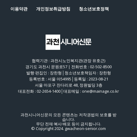
이용약관
개인정보취급방침
청소년보호정책
협력기관 : 과천시노인복지관(관장 유호근)
경기도 과천시 문원로57 | 전화번호 : 02-502-8500
발행·편집인 : 장한형│청소년보호책임자 : 장한형
등록번호 : 서울 아54995│등록일 : 2023-08-21
서울 마포구 잔다리로 48, 정원빌딩 3층
대표전화 : 02-2654-1400│대표메일 : one@mainage.co.kr
과천시니어신문의 모든 콘텐츠는 저작권법의 보호를 받
습니다.
무단 전재·복사·배포 등이 금지됩니다.
© Copyright 2024. gwacheon-senior.com