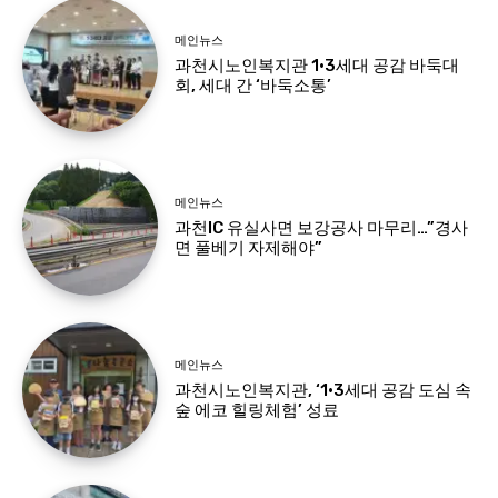
메인뉴스
과천시노인복지관 1·3세대 공감 바둑대
회, 세대 간 ‘바둑소통’
메인뉴스
과천IC 유실사면 보강공사 마무리…”경사
면 풀베기 자제해야”
메인뉴스
과천시노인복지관, ‘1·3세대 공감 도심 속
숲 에코 힐링체험’ 성료