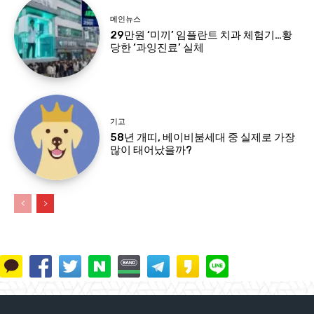
메인뉴스
29만원 ‘미끼’ 임플란트 치과 체험기…황
당한 ‘과잉진료’ 실체
기고
58년 개띠, 베이비붐세대 중 실제로 가장
많이 태어났을까?