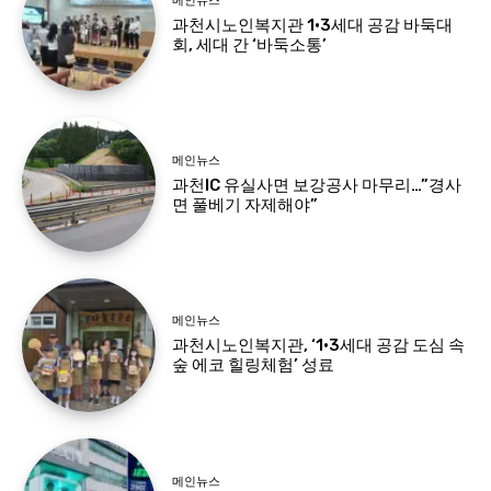
메인뉴스
과천시노인복지관 1·3세대 공감 바둑대
회, 세대 간 ‘바둑소통’
메인뉴스
과천IC 유실사면 보강공사 마무리…”경사
면 풀베기 자제해야”
메인뉴스
과천시노인복지관, ‘1·3세대 공감 도심 속
숲 에코 힐링체험’ 성료
메인뉴스