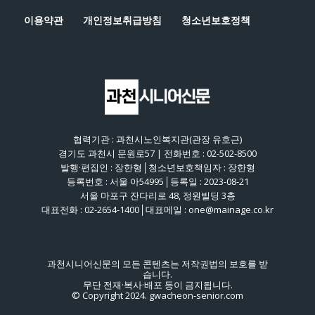
이용약관
개인정보취급방침
청소년보호정책
협력기관 : 과천시노인복지관(관장 유호근)
경기도 과천시 문원로57 | 전화번호 : 02-502-8500
발행·편집인 : 장한형│청소년보호책임자 : 장한형
등록번호 : 서울 아54995│등록일 : 2023-08-21
서울 마포구 잔다리로 48, 정원빌딩 3층
대표전화 : 02-2654-1400│대표메일 : one@mainage.co.kr
과천시니어신문의 모든 콘텐츠는 저작권법의 보호를 받
습니다.
무단 전재·복사·배포 등이 금지됩니다.
© Copyright 2024. gwacheon-senior.com