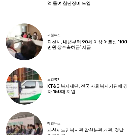
억 들여 첨단장비 도입
과천뉴스
과천시, 내년부터 90세 이상 어르신 ‘100
만원 장수축하금’ 지급
보건복지
KT&G 복지재단, 전국 사회복지기관에 경
차 150대 지원
메인뉴스
과천시노인복지관 갈현분관 개관, 첫날