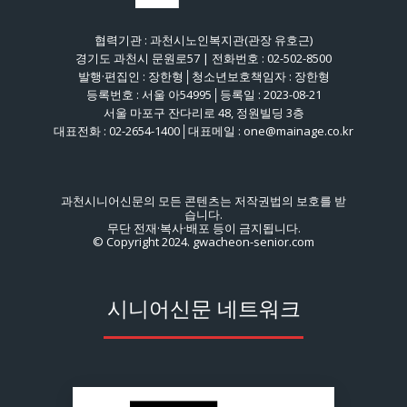
협력기관 : 과천시노인복지관(관장 유호근)
경기도 과천시 문원로57 | 전화번호 : 02-502-8500
발행·편집인 : 장한형│청소년보호책임자 : 장한형
등록번호 : 서울 아54995│등록일 : 2023-08-21
서울 마포구 잔다리로 48, 정원빌딩 3층
대표전화 : 02-2654-1400│대표메일 : one@mainage.co.kr
과천시니어신문의 모든 콘텐츠는 저작권법의 보호를 받
습니다.
무단 전재·복사·배포 등이 금지됩니다.
© Copyright 2024. gwacheon-senior.com
시니어신문 네트워크