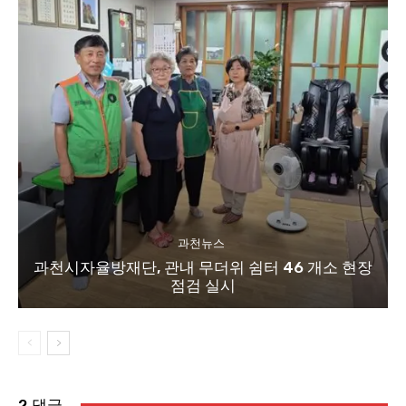
과천뉴스
과천시자율방재단, 관내 무더위 쉼터 46 개소 현장
점검 실시
2 댓글