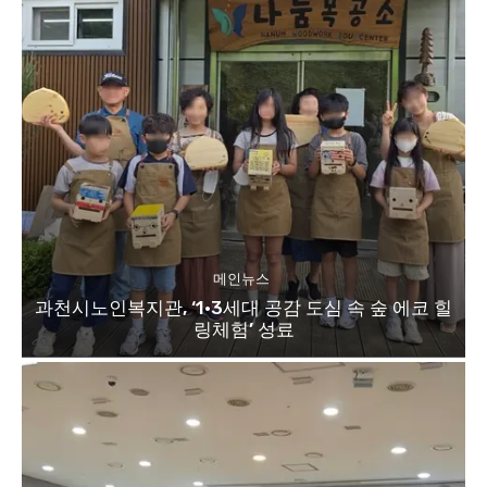
메인뉴스
과천시노인복지관, ‘1·3세대 공감 도심 속 숲 에코 힐
링체험’ 성료