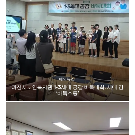
메인뉴스
과천시노인복지관 1·3세대 공감 바둑대회, 세대 간
‘바둑소통’