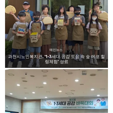
메인뉴스
과천시노인복지관, ‘1·3세대 공감 도심 속 숲 에코 힐
링체험’ 성료