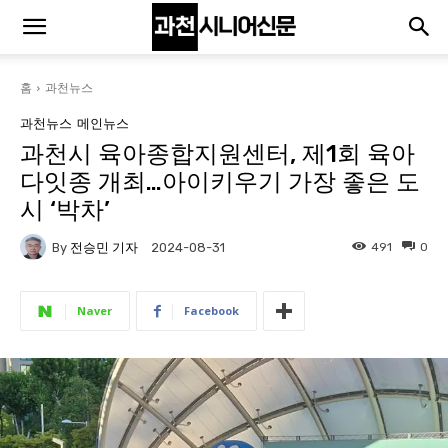
홈
과천뉴스
과천뉴스
메인뉴스
과천시 육아종합지원센터, 제1회 육아
다잇종 개최…아이키우기 가장 좋은 도
시 ‘박차’
By
전승민 기자
491
0
2024-08-31
Naver
Facebook