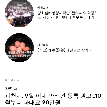
메인뉴스
강화실버영상제작단 ‘완숙 씨의 외장하
드’ 시청자미디어대상 최우수상 쾌거
과천뉴스
[기고] 계란(鷄卵)이 달걀을 삼키다