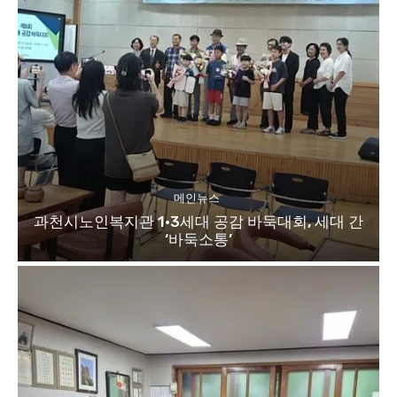
메인뉴스
과천시노인복지관 1·3세대 공감 바둑대회, 세대 간
‘바둑소통’