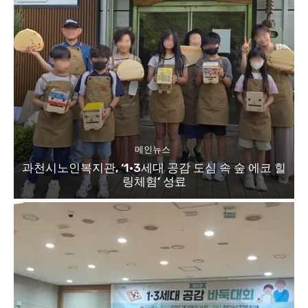
메인뉴스
과천시노인복지관, ‘1·3세대 공감 도심 속 숲 에코 힐
링체험’ 성료