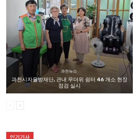
과천뉴스
과천시자율방재단, 관내 무더위 쉼터 46 개소 현장
점검 실시
인기기사