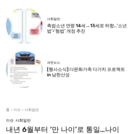
사회일반
촉법소년 연령 14세→13세로 하향…‘소년
법’·‘형법’ 개정 추진
과천뉴스
[행사소식] 다문화가족 다가치 프로젝트
in 남한산성