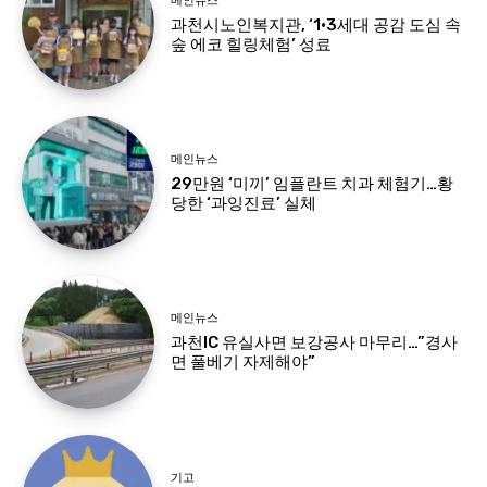
메인뉴스
과천시노인복지관, ‘1·3세대 공감 도심 속
숲 에코 힐링체험’ 성료
메인뉴스
29만원 ‘미끼’ 임플란트 치과 체험기…황
당한 ‘과잉진료’ 실체
메인뉴스
과천IC 유실사면 보강공사 마무리…”경사
면 풀베기 자제해야”
기고