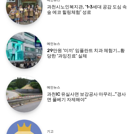
메인뉴스
과천시노인복지관, ‘1·3세대 공감 도심 속
숲 에코 힐링체험’ 성료
메인뉴스
29만원 ‘미끼’ 임플란트 치과 체험기…황
당한 ‘과잉진료’ 실체
메인뉴스
과천IC 유실사면 보강공사 마무리…”경사
면 풀베기 자제해야”
기고