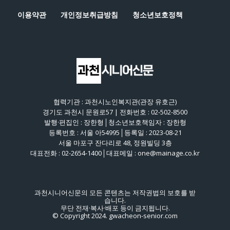
이용약관
개인정보취급방침
청소년보호정책
협력기관 : 과천시노인복지관(관장 유호근)
경기도 과천시 문원로57 | 전화번호 : 02-502-8500
발행·편집인 : 장한형│청소년보호책임자 : 장한형
등록번호 : 서울 아54995│등록일 : 2023-08-21
서울 마포구 잔다리로 48, 정원빌딩 3층
대표전화 : 02-2654-1400│대표메일 : one@mainage.co.kr
과천시니어신문의 모든 콘텐츠는 저작권법의 보호를 받
습니다.
무단 전재·복사·배포 등이 금지됩니다.
© Copyright 2024. gwacheon-senior.com