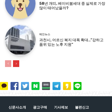
58년 개띠, 베이비붐세대 중 실제로 가장
많이 태어났을까?
메인뉴스
과천시, 어르신 복지 대폭 확대…”강하고
품위 있는 노후 지원”
신문사소개
광고구매
기사제보
불편신고