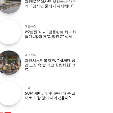
과천IC 유실사면 보강공사 마무
리…”경사면 풀베기 자제해야”
메인뉴스
29만원 ‘미끼’ 임플란트 치과 체
험기…황당한 ‘과잉진료’ 실체
메인뉴스
과천시노인복지관, ‘1·3세대 공
감 도심 속 숲 에코 힐링체험’ 성
료
기고
58년 개띠, 베이비붐세대 중 실
제로 가장 많이 태어났을까?