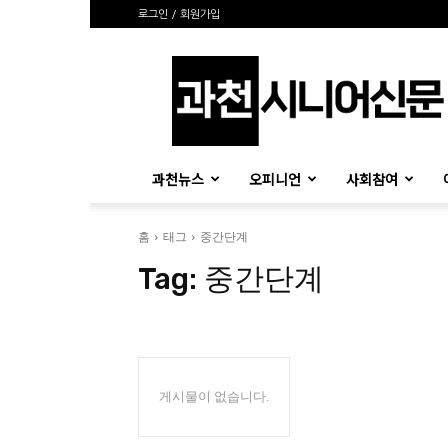
로그인 / 회원가입
과
천
시
니
어
신
과천뉴스
오피니언
사회참여
문
홈
태그
중간단계
Tag:
중간단계
게시물이 없습니다.