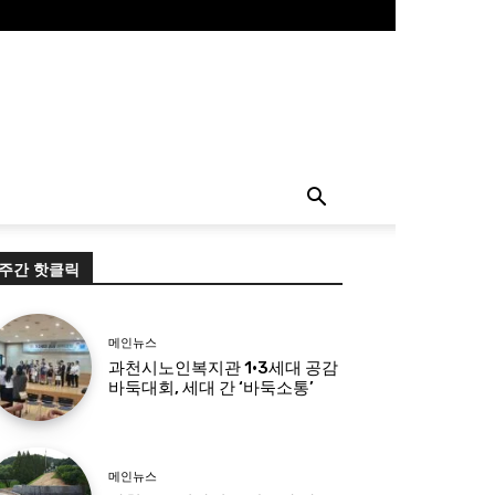
주간 핫클릭
메인뉴스
과천시노인복지관 1·3세대 공감
바둑대회, 세대 간 ‘바둑소통’
메인뉴스