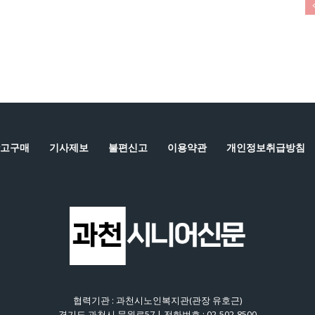
고구매
기사제보
불편신고
이용약관
개인정보취급방침
협력기관 : 과천시노인복지관(관장 유호근)
경기도 과천시 문원로57 | 전화번호 : 02-502-8500