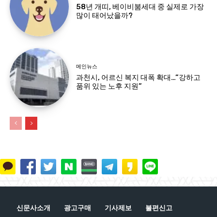
58년 개띠, 베이비붐세대 중 실제로 가장
많이 태어났을까?
메인뉴스
과천시, 어르신 복지 대폭 확대…”강하고
품위 있는 노후 지원”
신문사소개
광고구매
기사제보
불편신고