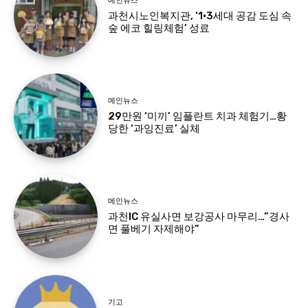
메인뉴스
과천시노인복지관, ‘1·3세대 공감 도심 속
숲 에코 힐링체험’ 성료
메인뉴스
29만원 ‘미끼’ 임플란트 치과 체험기…황
당한 ‘과잉진료’ 실체
메인뉴스
과천IC 유실사면 보강공사 마무리…”경사
면 풀베기 자제해야”
기고