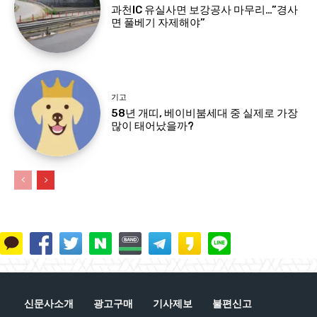
과천IC 유실사면 보강공사 마무리…”경사
면 풀베기 자제해야”
기고
58년 개띠, 베이비붐세대 중 실제로 가장
많이 태어났을까?
신문사소개
광고구매
기사제보
불편신고