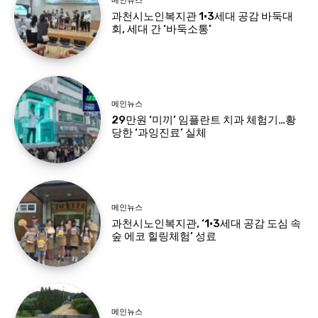
메인뉴스
과천시노인복지관 1·3세대 공감 바둑대
회, 세대 간 ‘바둑소통’
메인뉴스
29만원 ‘미끼’ 임플란트 치과 체험기…황
당한 ‘과잉진료’ 실체
메인뉴스
과천시노인복지관, ‘1·3세대 공감 도심 속
숲 에코 힐링체험’ 성료
메인뉴스