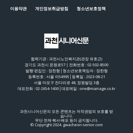
이용약관
개인정보취급방침
청소년보호정책
협력기관 : 과천시노인복지관(관장 유호근)
경기도 과천시 문원로57 | 전화번호 : 02-502-8500
발행·편집인 : 장한형│청소년보호책임자 : 장한형
등록번호 : 서울 아54995│등록일 : 2023-08-21
서울 마포구 잔다리로 48, 정원빌딩 3층
대표전화 : 02-2654-1400│대표메일 : one@mainage.co.kr
과천시니어신문의 모든 콘텐츠는 저작권법의 보호를 받
습니다.
무단 전재·복사·배포 등이 금지됩니다.
© Copyright 2024. gwacheon-senior.com