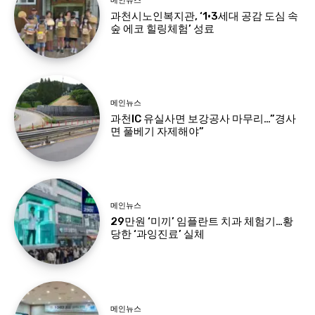
메인뉴스
과천시노인복지관, ‘1·3세대 공감 도심 속
숲 에코 힐링체험’ 성료
메인뉴스
과천IC 유실사면 보강공사 마무리…”경사
면 풀베기 자제해야”
메인뉴스
29만원 ‘미끼’ 임플란트 치과 체험기…황
당한 ‘과잉진료’ 실체
메인뉴스