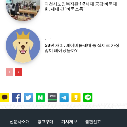
과천시노인복지관 1·3세대 공감 바둑대
회, 세대 간 ‘바둑소통’
기고
58년 개띠, 베이비붐세대 중 실제로 가장
많이 태어났을까?
신문사소개
광고구매
기사제보
불편신고