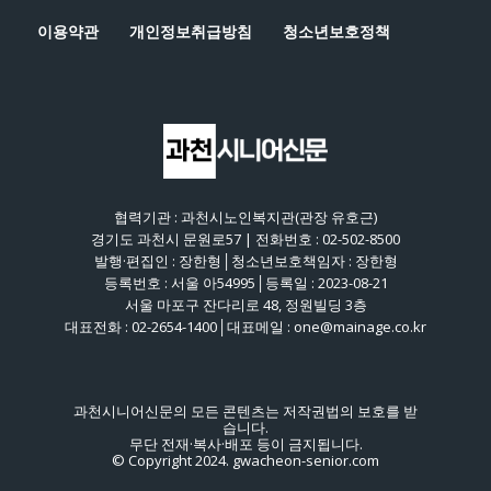
이용약관
개인정보취급방침
청소년보호정책
협력기관 : 과천시노인복지관(관장 유호근)
경기도 과천시 문원로57 | 전화번호 : 02-502-8500
발행·편집인 : 장한형│청소년보호책임자 : 장한형
등록번호 : 서울 아54995│등록일 : 2023-08-21
서울 마포구 잔다리로 48, 정원빌딩 3층
대표전화 : 02-2654-1400│대표메일 : one@mainage.co.kr
과천시니어신문의 모든 콘텐츠는 저작권법의 보호를 받
습니다.
무단 전재·복사·배포 등이 금지됩니다.
© Copyright 2024. gwacheon-senior.com